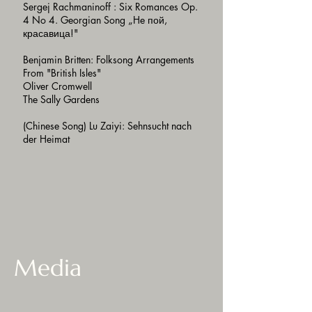
Sergej Rachmaninoff : Six Romances Op.
4 No 4. Georgian Song „He пой,
красавица!"
Benjamin Britten: Folksong Arrangements
From "British Isles"
Oliver Cromwell
The Sally Gardens
(Chinese Song) Lu Zaiyi: Sehnsucht nach
der Heimat
Media