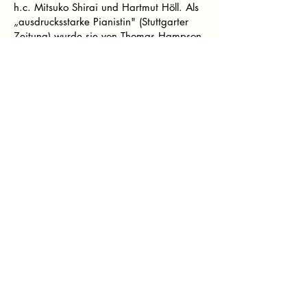
h.c. Mitsuko Shirai und Hartmut Höll. Als
„ausdrucksstarke Pianistin" (Stuttgarter
Zeitung) wurde sie von Thomas Hampson
im Rahmen der Liedakademie des
Heidelberger Frühlings gefördert. 2023
und 2024 war sie Teilnehmerin des
SongStudios von Renée Fleming an der
Carnegie Hall New York. 2024 folgte die
Einladung als Stipendiatin des Britten
Pears Young Artist Programme mit Susan
Manoff und Véronique Gens in
Aldeburgh. Sie ist Preisträgerin
renommierter Wettbewerbe, darunter der
Internationale Robert- Schumann-
Wettbewerb Zwickau, der 13.
Internationale Wettbewerb für Liedkunst
Stuttgart, International Chinese Artsong
Competition Shanghai, der Concours
Musical international de Montréal sowie
zuletzt mit ihrem Duopartner, Bo Wang,
der Dublin Song Series Prize beim 12.