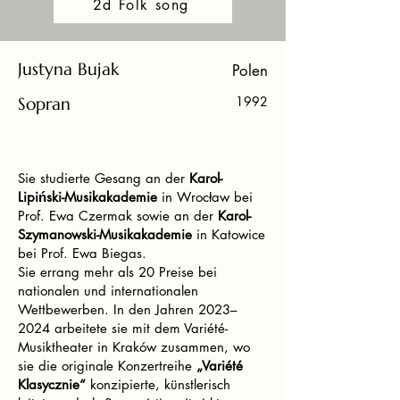
2d Folk song
Justyna Bujak
Polen
Sopran
1992
Sie studierte Gesang an der
Karol-
Lipiński-Musikakademie
in Wrocław bei
Prof. Ewa Czermak sowie an der
Karol-
Szymanowski-Musikakademie
in Katowice
bei Prof. Ewa Biegas.
Sie errang mehr als 20 Preise bei
nationalen und internationalen
Wettbewerben. In den Jahren 2023–
2024 arbeitete sie mit dem Variété-
Musiktheater in Kraków zusammen, wo
sie die originale Konzertreihe
„Variété
Klasycznie“
konzipierte, künstlerisch