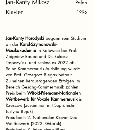
Jan-Kanty Mikosz
Polen
Klavier
1996
Jan-Kanty Horodyski
begann sein Studium
an der
Karol-Szymanowski-
Musikakademie
in Katowice bei Prof.
Zbigniew Raubo und Dr. Łukasz
Trepczyński und schloss es 2022 ab.
Seine Kammermusik-Ausbildung wurde
von Prof. Grzegorz Biegas betreut.
Zu seinen herausragenden Erfolgen im
Bereich Gesang-Kammermusik zählen:
Preis beim
Witold-Friemann-Nationalen
Wettbewerb für Vokale Kammermusik
in
Rzeszów (zusammen mit Sopranistin
Justyna Bujak)
Preis beim 2. Nationalen Klavier-Duo-
Wettbewerb (2022, Gdańsk)
Preis beim 7. Interuniversitären