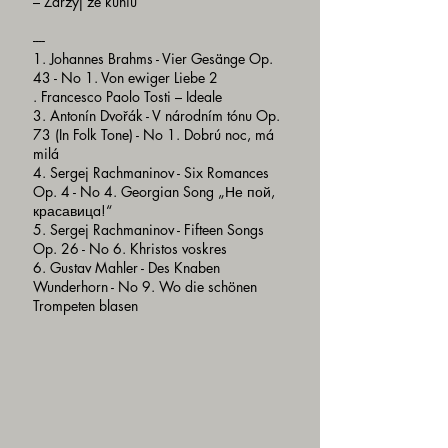
– Zarzyj ze kuniu
----
1. Johannes Brahms - Vier Gesänge Op.
43 - No 1. Von ewiger Liebe 2
. Francesco Paolo Tosti – Ideale
3. Antonín Dvořák - V národním tónu Op.
73 (In Folk Tone) - No 1. Dobrú noc, má
milá
4. Sergej Rachmaninov - Six Romances
Op. 4 - No 4. Georgian Song „Не пой,
красавицa!“
5. Sergej Rachmaninov - Fifteen Songs
Op. 26 - No 6. Khristos voskres
6. Gustav Mahler - Des Knaben
Wunderhorn - No 9. Wo die schönen
Trompeten blasen