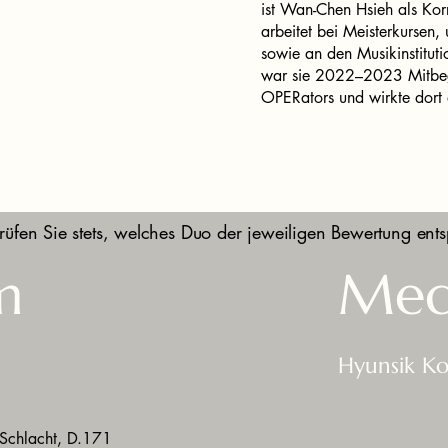
ist Wan-Chen Hsieh als Korr
arbeitet bei Meisterkursen
sowie an den Musikinstitut
war sie 2022–2023 Mitbeg
OPERators und wirkte dort 
rüfen Sie stets, welches Duo der jeweiligen Bewertung ents
m
Med
Hyunsik K
 Schlacht, D.171