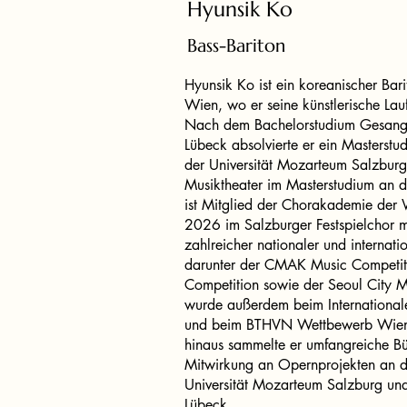
Hyunsik Ko
Bass-Bariton
Hyunsik Ko ist ein koreanischer Bari
Wien, wo er seine künstlerische Lauf
Nach dem Bachelorstudium Gesang
Lübeck absolvierte er ein Masters
der Universität Mozarteum Salzburg 
Musiktheater im Masterstudium an de
ist Mitglied der Chorakademie der 
2026 im Salzburger Festspielchor mit
zahlreicher nationaler und internat
darunter der CMAK Music Competit
Competition sowie der Seoul City M
wurde außerdem beim Internationa
und beim BTHVN Wettbewerb Wien 
hinaus sammelte er umfangreiche B
Mitwirkung an Opernprojekten an de
Universität Mozarteum Salzburg un
Lübeck.