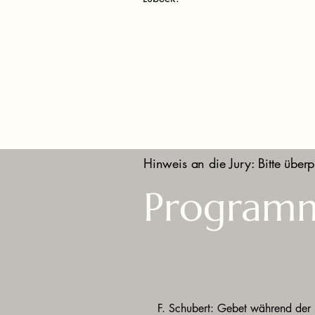
Hinweis an die Jury: Bitte überp
Program
F. Schubert: Gebet während der