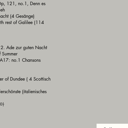
 Op, 121, no.1, Denn es
ieh
nacht (4 Gesänge)
th rest of Galilee (114
2. Ade zur guten Nacht
of Summer
. A17: no.1 Chansons
er of Dundee ( 4 Scottisch
erschönste (italienisches
산아