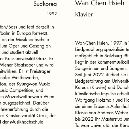
Wan Chen Hsieh
Südkorea
1992
Klavier
ton/Bass und lebt derzeit in
bahn in Europa fortsetzt.
 an der Musikhochschule
Wan-Chen Hsieh, 1997 in T
tudium Oper und Gesang an
Liedgestaltung spezialisiert
und studiert aktuell
maßgeblich in Salzburg täti
r Kunstuniversität Graz. Er
liegt in der kammermusikal
Wiener Staatsoper und wird
Sängerinnen und Sängern.
wirken. Er ist Preisträger
Seit Juni 2022 studiert si
ionaler Wettbewerbe,
Liedgestaltung am Universi
ion, der Kyungwon Music
Kurucz (Klavier) und Donal
usic Competition, und
künstlerische Impulse erhiel
len Mozartwettbewerb Wien
Wolfgang Holzmair und Har
ausgezeichnet. Darüber
sie einen Erasmus-Aufentha
ühnenerfahrung durch die
Klasse von Andreas Weber. 
r Kunstuniversität Graz, der
bis 2022 ihr Masterstudium
d der Musikhochschule
Taiwan Universität der Kün