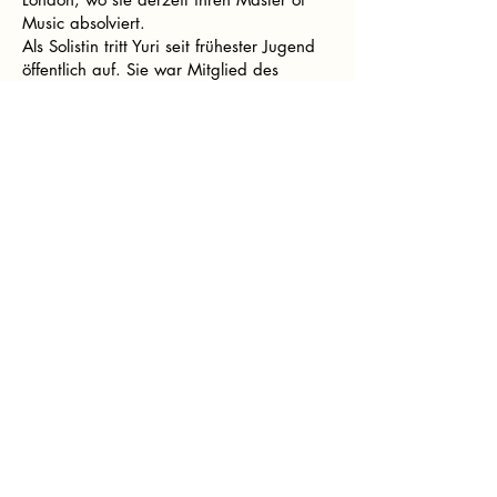
Music absolviert.
Als Solistin tritt Yuri seit frühester Jugend
öffentlich auf. Sie war Mitglied des
Barockensembles in Tokio und gab
Konzerte sowohl auf dem Clavichord als
auch auf dem Klavier, darunter einen
Auftritt beim Barockfestival in der
Matsumoto Memorial Hall. Seit ihrem
Umzug nach London hat sie umfangreich
im Vereinigten Königreich sowie in Japan,
Deutschland und Griechenland
konzertiert. Sie nahm an
Klaviermeisterkursen bei Dmitri Alexeev,
Pascal Rogé und Andreas Stäier teil.
Als aktive Kammermusikerin wurde Yuri
2023 mit dem David Gosling Prize for
Piano Accompaniment ausgezeichnet. Ihr
Klaviertrio, das Meissa Trio, hat mehrere
Preise bei internationalen Wettbewerben
gewonnen. Als Improvisatorin uraufführte
sie 2024 die „Improvisation on Haiku“