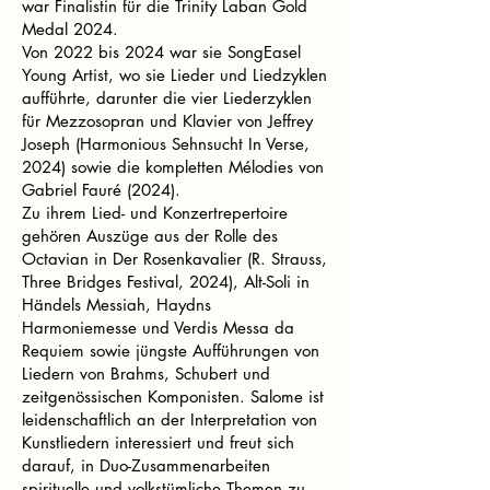
war Finalistin für die Trinity Laban Gold
Medal 2024.
Von 2022 bis 2024 war sie SongEasel
Young Artist, wo sie Lieder und Liedzyklen
aufführte, darunter die vier Liederzyklen
für Mezzosopran und Klavier von Jeffrey
Joseph (Harmonious Sehnsucht In Verse,
2024) sowie die kompletten Mélodies von
Gabriel Fauré (2024).
Zu ihrem Lied- und Konzertrepertoire
gehören Auszüge aus der Rolle des
Octavian in Der Rosenkavalier (R. Strauss,
Three Bridges Festival, 2024), Alt-Soli in
Händels Messiah, Haydns
Harmoniemesse und Verdis Messa da
Requiem sowie jüngste Aufführungen von
Liedern von Brahms, Schubert und
zeitgenössischen Komponisten. Salome ist
leidenschaftlich an der Interpretation von
Kunstliedern interessiert und freut sich
darauf, in Duo-Zusammenarbeiten
spirituelle und volkstümliche Themen zu