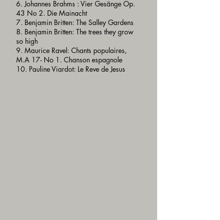
6. Johannes Brahms : Vier Gesänge Op.
43 No 2. Die Mainacht
7. Benjamin Britten: The Salley Gardens
8. Benjamin Britten: The trees they grow
so high
9. Maurice Ravel: Chants populaires,
M.A 17- No 1. Chanson espagnole
10. Pauline Viardot: Le Reve de Jesus