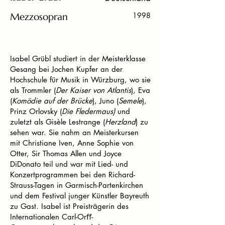
Mezzosopran
1998
Isabel Grübl studiert in der Meisterklasse
Gesang bei Jochen Kupfer an der
Hochschule für Musik in Würzburg, wo sie
als Trommler (
Der Kaiser von Atlantis
), Eva
(
Komödie auf der Brücke
), Juno (
Semele
),
Prinz Orlovsky (
Die Fledermaus)
und
zuletzt als Gisèle Lestrange (
Herzland
) zu
sehen war. Sie nahm an Meisterkursen
mit Christiane Iven, Anne Sophie von
Otter, Sir Thomas Allen und Joyce
DiDonato teil und war mit Lied- und
Konzertprogrammen bei den Richard-
Strauss-Tagen in Garmisch-Partenkirchen
und dem Festival junger Künstler Bayreuth
zu Gast. Isabel ist Preisträgerin des
Internationalen Carl-Orﬀ-