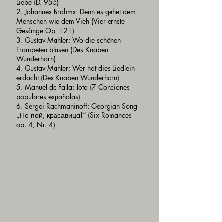
Liebe (D. 955)
2. Johannes Brahms: Denn es gehet dem
Menschen wie dem Vieh (Vier ernste
Gesänge Op. 121)
3. Gustav Mahler: Wo die schönen
Trompeten blasen (Des Knaben
Wunderhorn)
4. Gustav Mahler: Wer hat dies Liedlein
erdacht (Des Knaben Wunderhorn)
5. Manuel de Falla: Jota (7 Conciones
populares españolas)
6. Sergei Rachmaninoff: Georgian Song
„Не пой, красавицa!“ (Six Romances
op. 4, Nr. 4)