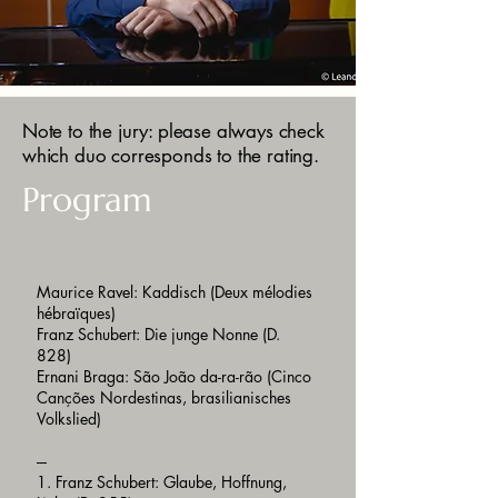
Note to the jury: please always check
which duo corresponds to the rating.
Program
Maurice Ravel: Kaddisch (Deux mélodies
hébraïques)
Franz Schubert: Die junge Nonne (D.
828)
Ernani Braga: São João da-ra-rão (Cinco
Canções Nordestinas, brasilianisches
Volkslied)
---
1. Franz Schubert: Glaube, Hoffnung,