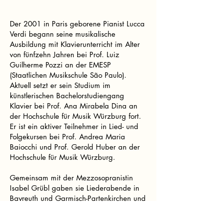
Der 2001 in Paris geborene Pianist Lucca
Verdi begann seine musikalische
Ausbildung mit Klavierunterricht im Alter
von fünfzehn Jahren bei Prof. Luiz
Guilherme Pozzi an der EMESP
(Staatlichen Musikschule São Paulo).
Aktuell setzt er sein Studium im
künstlerischen Bachelorstudiengang
Klavier bei Prof. Ana Mirabela Dina an
der Hochschule für Musik Würzburg fort.
Er ist ein aktiver Teilnehmer in Lied- und
Folgekursen bei Prof. Andrea Maria
Baiocchi und Prof. Gerold Huber an der
Hochschule für Musik Würzburg.
Gemeinsam mit der Mezzosopranistin
Isabel Grübl gaben sie Liederabende in
Bayreuth und Garmisch-Partenkirchen und
erreichten im Dezember 2024 den 2.
Preis beim Seraphin-Wettbewerb der