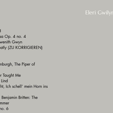
Eleri Gwil
43
tsa Op. 4 no. 4
 Gwenith Gwyn
eatly (ZU KORRIGIEREN)
inburgh, The Piper of
er Taught Me
n Lind
, Ich schell’ mein Horn ins
 Benjamin Britten: The
Summer
no. 6