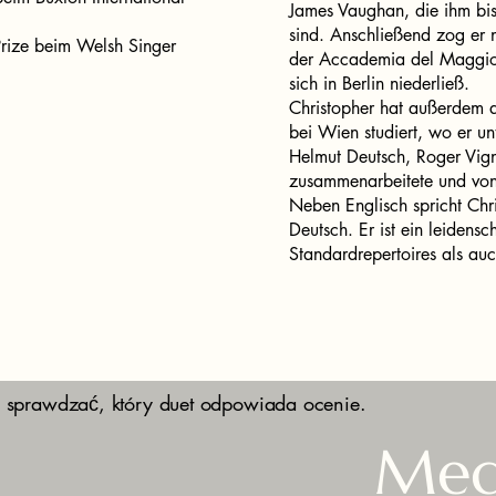
James Vaughan, die ihm bi
sind. Anschließend zog er 
rize beim Welsh Singer
der Accademia del Maggio 
sich in Berlin niederließ.
Christopher hat außerdem a
bei Wien studiert, wo er u
Helmut Deutsch, Roger Vign
zusammenarbeitete und von 
Neben Englisch spricht Chri
Deutsch. Er ist ein leidensc
Standardrepertoires als au
 sprawdzać, który duet odpowiada ocenie.
Med