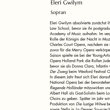
Eleri Gwilym
Sopran
Eleri Gwilym absolvierte zunächst ih
Law School, bevor sie ihr postgrad
Academy of Music aufnahm. Im verg
Rolle der Königin der Nacht in Mo
Charles Court Opera, nachdem sie di
zuvor für die Merry Opera verkörper
Saison spielte sie bei der Young-Art
Opera Holland Park die Rollen Jud
bevor sie als Donna Clara, Infantin 
Der Zwerg
beim Wexford Festival Op
In diesem Jahr freut sich Eleri dara
National Opera bei der bevorstehe
fliegende Holländer
mitzuwirken und
Albert Hall als Gast-Solistin beim 
Choirs zu geben. Später im Jahr wir
Produktion von
Die lustige Witwe
be
sowie Stella in
La Dernier Sourcier
b