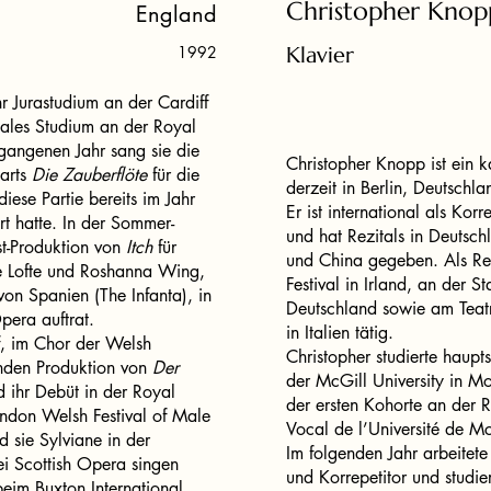
Christopher Knop
England
1992
Klavier
r Jurastudium an der Cardiff
uales Studium an der Royal
angenen Jahr sang sie die
Christopher Knopp ist ein k
zarts
Die Zauberflöte
für die
derzeit in Berlin, Deutschla
ese Partie bereits im Jahr
Er ist international als Korr
t hatte. In der Sommer-
und hat Rezitals in Deutsc
ist-Produktion von
Itch
für
und China gegeben. Als Re
e Lofte und Roshanna Wing,
Festival in Irland, an der S
von Spanien (The Infanta), in
Deutschland sowie am Teat
era auftrat.
in Italien tätig.
uf, im Chor der Welsh
Christopher studierte hau
nden Produktion von
Der
der McGill University in Mo
 ihr Debüt in der Royal
der ersten Kohorte an der
London Welsh Festival of Male
Vocal de l’Université de McG
d sie Sylviane in der
Im folgenden Jahr arbeitet
i Scottish Opera singen
und Korrepetitor und studi
eim Buxton International