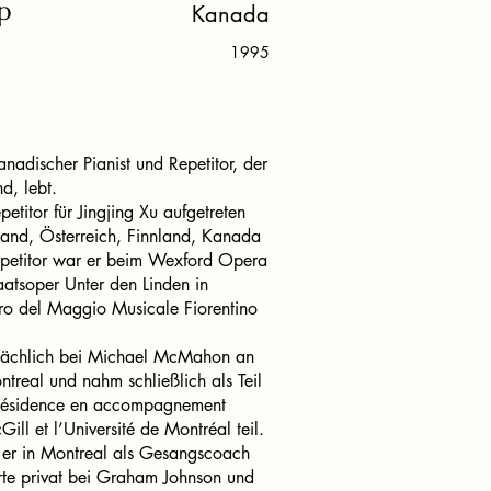
p
Kanada
1995
anadischer Pianist und Repetitor, der
nd, lebt.
epetitor für Jingjing Xu aufgetreten
hland, Österreich, Finnland, Kanada
petitor war er beim Wexford Opera
taatsoper Unter den Linden in
ro del Maggio Musicale Fiorentino
ptsächlich bei Michael McMahon an
ntreal und nahm schließlich als Teil
 Résidence en accompagnement
ill et l’Université de Montréal teil.
e er in Montreal als Gesangscoach
erte privat bei Graham Johnson und