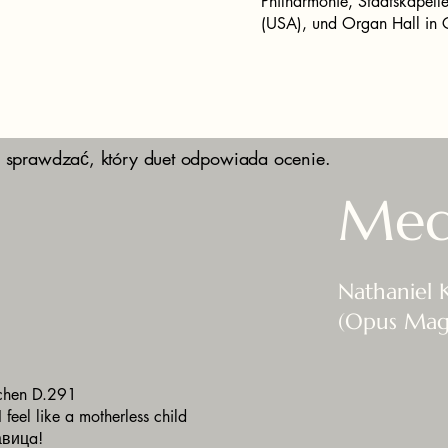
Philharmonie, Staatskapell
(USA), und Organ Hall in C
 sprawdzać, który duet odpowiada ocenie.
Med
Nathaniel 
(Opus Ma
ichen D.291
 feel like a motherless child
авицa!