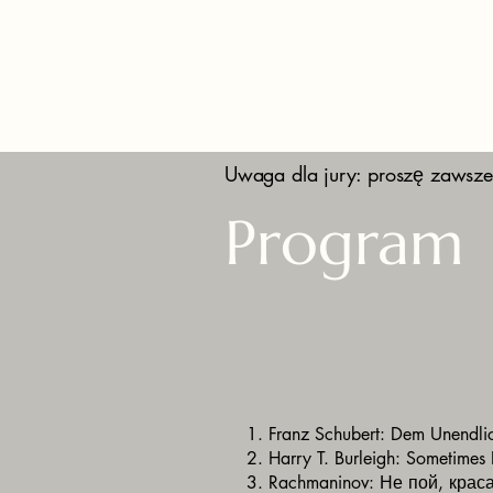
Uwaga dla jury: proszę zawsze
Program
1. Franz Schubert: Dem Unendl
2. Harry T. Burleigh: Sometimes I
3. Rachmaninov: Не пой, крас