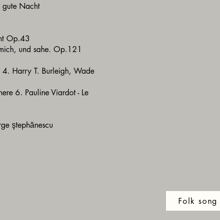
 gute Nacht
cht Op.43
 mich, und sahe. Op.121
y 4. Harry T. Burleigh, Wade
ere 6. Pauline Viardot - Le
rge ştephănescu
Folk song 