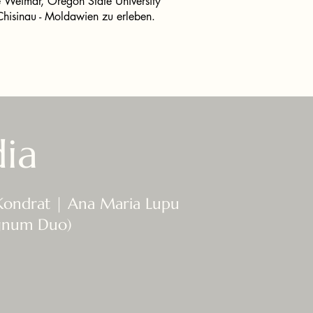
e Weimar, Oregon State University
hisinau - Moldawien zu erleben.
ia
Kondrat | Ana Maria Lupu
gnum Duo)