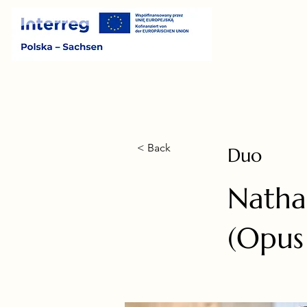
< Back
Duo
Natha
(Opu