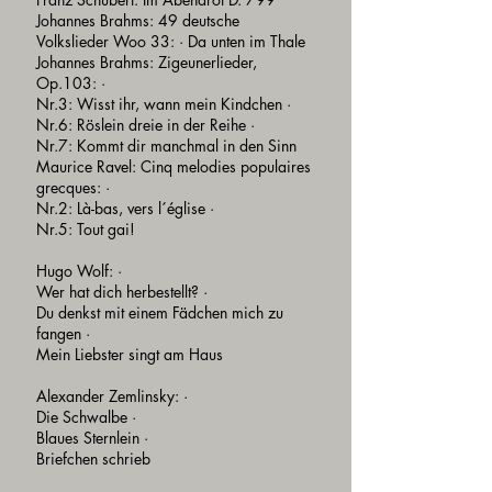
Johannes Brahms: 49 deutsche
Volkslieder Woo 33: · Da unten im Thale
Johannes Brahms: Zigeunerlieder,
Op.103: ·
Nr.3: Wisst ihr, wann mein Kindchen ·
Nr.6: Röslein dreie in der Reihe ·
Nr.7: Kommt dir manchmal in den Sinn
Maurice Ravel: Cinq melodies populaires
grecques: ·
Nr.2: Là-bas, vers l´église ·
Nr.5: Tout gai!
Hugo Wolf: ·
Wer hat dich herbestellt? ·
Du denkst mit einem Fädchen mich zu
fangen ·
Mein Liebster singt am Haus
Alexander Zemlinsky: ·
Die Schwalbe ·
Blaues Sternlein ·
Briefchen schrieb