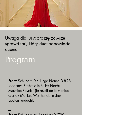
Uwaga dla jury: proszę zawsze
sprawdzać, który duet odpowiada
ocenie.
Program
Franz Schubert: Die Junge Nonne D 828
Johannes Brahms: In Stiller Nacht
Maurice Ravel: 1)le réveil de la mariée
Gustav Mahler: Wer hat denn dies
Liedlein erdacht?
---
Franz Schubert: Im Abendrot D. 799