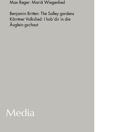
Max Reger: Mariä Wiegenlied
Benjamin Britten: The Salley gardens
Kärntner Volkslied: I hob´dir in die
Äuglein gschaut
Media