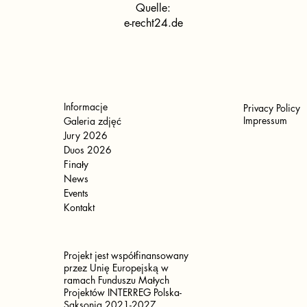
Quelle:
e-recht24.de
Informacje
Privacy Policy
Impressum
Galeria zdjęć
Jury 2026
Duos 2026
Finały
News
Events
Kontakt
Projekt jest współfinansowany
przez Unię Europejską w
ramach Funduszu Małych
Projektów INTERREG Polska-
Saksonia 2021-2027.