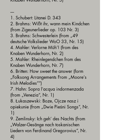
----
1. Schubert: Litanei D. 343
2. Brahms: Wißt ihr, wann mein Kindchen
(from Zigeunerlieder op. 103 Nr. 3)
3. Brahms: Schwesterlein (from „49
deutsche Volkslieder WoO 33, Nr. 15)
4. Mahler: Verlorne Müh‘! (from des
Knaben Wunderhorn, Nr. 2)
5. Mahler: Rheinlegendchen from des
Knaben Wunderhorn, Nr. 7)
6. Britten: How sweet the answer (form
„Folksong Arrangements From „Moore‘s
Irish Melodies““)
7. Hahn: Sopra l‘acqua indormenzada
(from „Venezia“, Nr. 1)
8. Łukaszewski: Boze, Ojcze nasz i
opiekunie (from „Dwie Pieśni Songs“, Nr.
1)
9. Zemlinsky: Ich geh‘ des Nachts (from
„Walzer-Gesänge nach toskanischen
Liedern von Ferdinand Gregorovius“, Nr.
4)