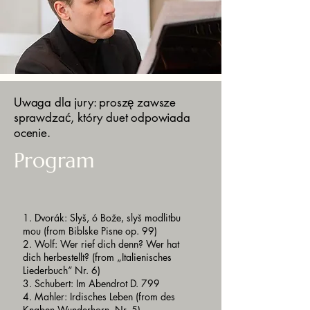
Uwaga dla jury: proszę zawsze
sprawdzać, który duet odpowiada
ocenie.
Program
1. Dvorák: Slyš, ó Bože, slyš modlitbu
mou (from Biblske Pisne op. 99)
2. Wolf: Wer rief dich denn? Wer hat
dich herbestellt? (from „Italienisches
Liederbuch“ Nr. 6)
3. Schubert: Im Abendrot D. 799
4. Mahler: Irdisches Leben (from des
Knaben Wunderhorn, Nr. 5)