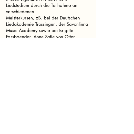
Liedstudium durch die Teilnahme an
verschiedenen
Meisterkursen, zB. bei der Deutschen
Liedakademie Trossingen, der Savonlinna
Music Academy sowie bei Brigitte
Fassbaender, Anne Sofie von Otter,
Christoph Prégardien, Anne Le Bozec,
Bernarda Fink, Richard Stokes und
Wolfgang Holzmair. Im Mai 2024 wurde
er für
das „Young Artists“ -Projekt des Zeist
International Liedfestivals ausgewählt. Im
Jahr 2025 wurde er mit dem 2.
Pianistenpreis beim Internationalen
Helmut Deutsch Liedwettbewerb in Vienna
ausgezeichnet. Mishukov wurde mit
einem Stipendium für die Teilnahme am
Talentförderprogramm Lied the Future
2026 ausgezeichnet, einer Initiative der
Franz-Schubert-Gesellschaft, die von der
Banc Sabadell Foundation und der Ferrer