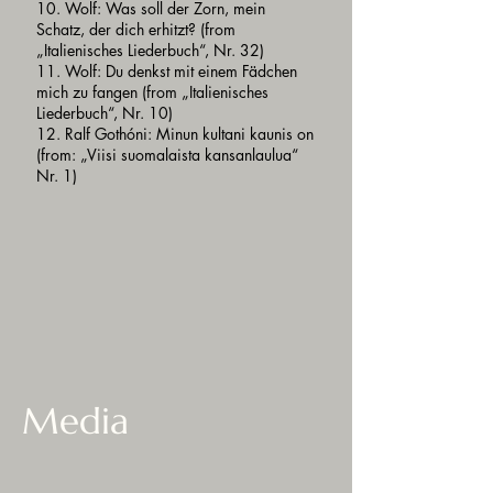
10. Wolf: Was soll der Zorn, mein
Schatz, der dich erhitzt? (from
„Italienisches Liederbuch“, Nr. 32)
11. Wolf: Du denkst mit einem Fädchen
mich zu fangen (from „Italienisches
Liederbuch“, Nr. 10)
12. Ralf Gothóni: Minun kultani kaunis on
(from: „Viisi suomalaista kansanlaulua“
Nr. 1)
Media