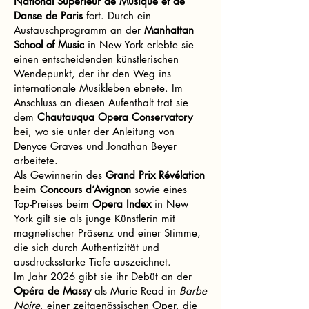
National Supérieur de Musique et de
Danse de Paris
fort. Durch ein
Austauschprogramm an der
Manhattan
School of Music
in New York erlebte sie
einen entscheidenden künstlerischen
Wendepunkt, der ihr den Weg ins
internationale Musikleben ebnete. Im
Anschluss an diesen Aufenthalt trat sie
dem
Chautauqua Opera Conservatory
bei, wo sie unter der Anleitung von
Denyce Graves und Jonathan Beyer
arbeitete.
Als Gewinnerin des
Grand Prix Révélation
beim
Concours d’Avignon
sowie eines
Top-Preises beim
Opera Index
in New
York gilt sie als junge Künstlerin mit
magnetischer Präsenz und einer Stimme,
die sich durch Authentizität und
ausdrucksstarke Tiefe auszeichnet.
Im Jahr 2026 gibt sie ihr Debüt an der
Opéra de Massy
als Marie Read in
Barbe
Noire
, einer zeitgenössischen Oper, die