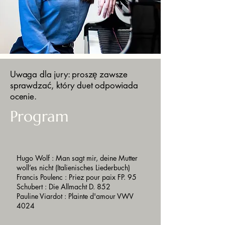
Uwaga dla jury: proszę zawsze
sprawdzać, który duet odpowiada
ocenie.
Program
Hugo Wolf : Man sagt mir, deine Mutter
woll’es nicht (Italienisches Liederbuch)
Francis Poulenc : Priez pour paix FP. 95
Schubert : Die Allmacht D. 852
Pauline Viardot : Plainte d'amour VWV
4024
----