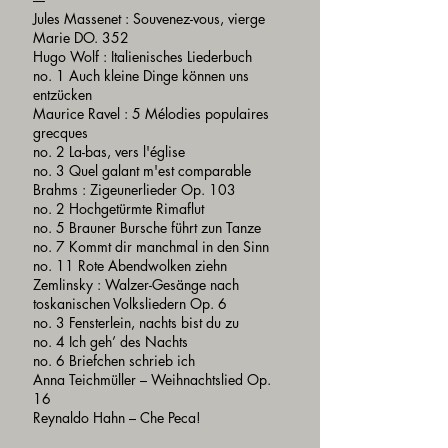
Jules Massenet : Souvenez-vous, vierge
Marie DO. 352
Hugo Wolf : Italienisches Liederbuch
no. 1 Auch kleine Dinge können uns
entzücken
Maurice Ravel : 5 Mélodies populaires
grecques
no. 2 La-bas, vers l'église
no. 3 Quel galant m'est comparable
Brahms : Zigeunerlieder Op. 103
no. 2 Hochgetürmte Rimaflut
no. 5 Brauner Bursche führt zun Tanze
no. 7 Kommt dir manchmal in den Sinn
no. 11 Rote Abendwolken ziehn
Zemlinsky : Walzer-Gesänge nach
toskanischen Volksliedern Op. 6
no. 3 Fensterlein, nachts bist du zu
no. 4 Ich geh’ des Nachts
no. 6 Briefchen schrieb ich
Anna Teichmüller – Weihnachtslied Op.
16
Reynaldo Hahn – Che Peca!