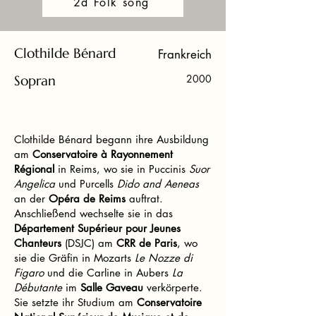
2d Folk song
Clothilde Bénard
Frankreich
Sopran
2000
Clothilde Bénard begann ihre Ausbildung
am
Conservatoire à Rayonnement
Régional
in Reims, wo sie in Puccinis
Suor
Angelica
und Purcells
Dido and Aeneas
an der
Opéra de Reims
auftrat.
Anschließend wechselte sie in das
Département Supérieur pour Jeunes
Chanteurs
(DSJC) am
CRR de Paris
, wo
sie die Gräfin in Mozarts
Le Nozze di
Figaro
und die Carline in Aubers
La
Débutante
im
Salle Gaveau
verkörperte.
Sie setzte ihr Studium am
Conservatoire