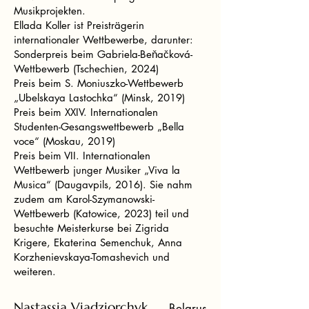
Musikprojekten.
Ellada Koller ist Preisträgerin
internationaler Wettbewerbe, darunter:
Sonderpreis beim Gabriela-Beňačková-
Wettbewerb (Tschechien, 2024)
Preis beim S. Moniuszko-Wettbewerb
„Ubelskaya Lastochka“ (Minsk, 2019)
Preis beim XXIV. Internationalen
Studenten-Gesangswettbewerb „Bella
voce“ (Moskau, 2019)
Preis beim VII. Internationalen
Wettbewerb junger Musiker „Viva la
Musica“ (Daugavpils, 2016). Sie nahm
zudem am Karol-Szymanowski-
Wettbewerb (Katowice, 2023) teil und
besuchte Meisterkurse bei Zigrida
Krigere, Ekaterina Semenchuk, Anna
Korzhenievskaya-Tomashevich und
weiteren.
Nastassia Viadziorchyk
Belarus