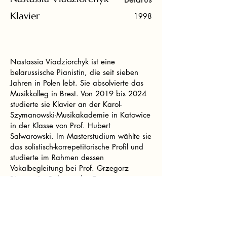
Klavier
1998
Nastassia Viadziorchyk ist eine
belarussische Pianistin, die seit sieben
Jahren in Polen lebt. Sie absolvierte das
Musikkolleg in Brest. Von 2019 bis 2024
studierte sie Klavier an der Karol-
Szymanowski-Musikakademie in Katowice
in der Klasse von Prof. Hubert
Salwarowski. Im Masterstudium wählte sie
das solistisch-korrepetitorische Profil und
studierte im Rahmen dessen
Vokalbegleitung bei Prof. Grzegorz
Biegas. Im Rahmen des Erasmus+-
Programms studierte sie 2022–2023 an
der Musik und Kunst Privatuniversität der
Stadt Wien in der Klavierklasse von Prof.
Markus Prause sowie Kammermusik bei