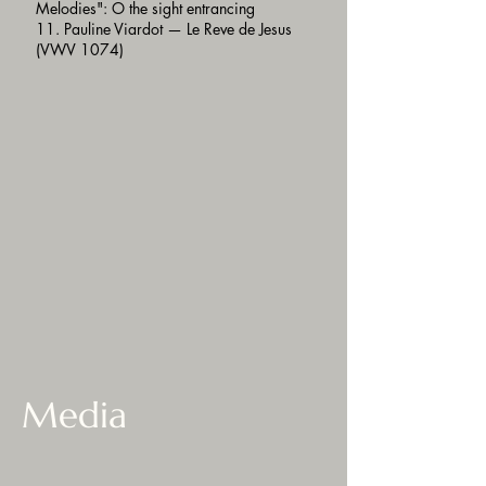
Melodies": O the sight entrancing
11. Pauline Viardot — Le Reve de Jesus
(VWV 1074)
Media