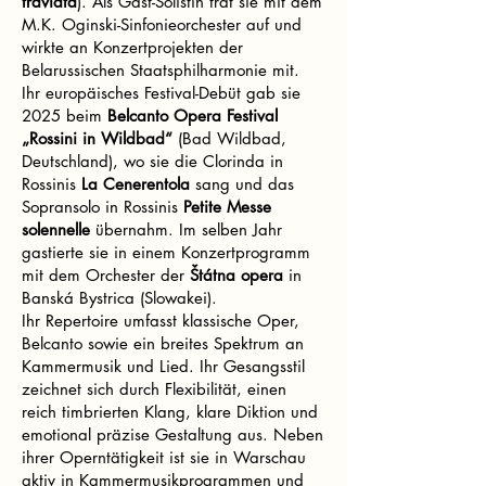
traviata
). Als Gast-Solistin trat sie mit dem
M.K. Oginski-Sinfonieorchester auf und
wirkte an Konzertprojekten der
Belarussischen Staatsphilharmonie mit.
Ihr europäisches Festival-Debüt gab sie
2025 beim
Belcanto Opera Festival
„Rossini in Wildbad“
(Bad Wildbad,
Deutschland), wo sie die Clorinda in
Rossinis
La Cenerentola
sang und das
Sopransolo in Rossinis
Petite Messe
solennelle
übernahm. Im selben Jahr
gastierte sie in einem Konzertprogramm
mit dem Orchester der
Štátna opera
in
Banská Bystrica (Slowakei).
Ihr Repertoire umfasst klassische Oper,
Belcanto sowie ein breites Spektrum an
Kammermusik und Lied. Ihr Gesangsstil
zeichnet sich durch Flexibilität, einen
reich timbrierten Klang, klare Diktion und
emotional präzise Gestaltung aus. Neben
ihrer Operntätigkeit ist sie in Warschau
aktiv in Kammermusikprogrammen und