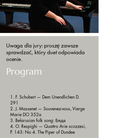
Uwaga dla jury: proszę zawsze
sprawdzać, który duet odpowiada
ocenie.
Program
1. F. Schubert — Dem Unendlichen D.
291
2. J. Massenet — Souvenez-vous, Vierge
Marie DO 352a
3. Belarusian folk song: Бяда
4. O. Respighi — Quattro Arie scozzesi,
P. 143: No 4. The Piper of Dundee