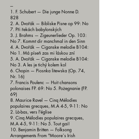
---
1. F. Schubert — Die junge Nonne D.
828
2. A. Dvořák — Bibliske Pisne op 99: No
7. Při řekách babylonských
3. J. Brahms — Zigeunerlieder Op. 103:
No 7. Kommt dir manchmal in den Sinn
4. A. Dvořák — Ciganske melodie B104:
No 1. Má píseň zas mi láskou zní
5. A. Dvořák — Ciganske melodie B104:
No 3. A les je tichý kolem kol
6. Chopin — Piosnka litewska (Op. 74,
Nr. 16)
7. Francis Poulenc — Huit chansons
polonaises FP. 69: No 5. Pożegnanie (FP.
69)
8. Maurice Ravel — Cinq Mélodies
populaires grecques, M.A 4-5, 9-11: No
2. Là-bas, vers l'église
9. Cinq Mélodies populaires grecques,
M.A 4-5, 9-11: No 5. Tout gai!
10. Benjamin Britten — Folksong
Arrangements From "Moore´s Irish