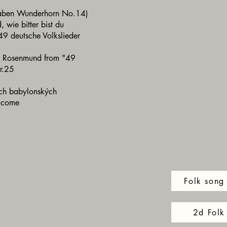
Knaben Wunderhorn No.14)
 wie bitter bist du
"49 deutsche Volkslieder
n Rosenmund from "49
Nr.25
ách babylonských
elcome
Folk song 
2d Folk