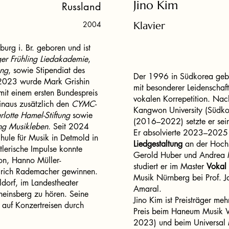
Jino Kim
Russland
2004
Klavier
burg i. Br. geboren und ist
er Frühling Liedakademie
,
ung
, sowie Stipendiat des
Der 1996 in Südkorea geb
 2023 wurde Mark Grishin
mit besonderer Leidenschaft
it einem ersten Bundespreis
vokalen Korrepetition. Nac
inaus zusätzlich den
CYMC-
Kangwon University (Südko
rlotte Hamel-Stiftung
sowie
(2016–2022) setzte er sein
ung Musikleben
. Seit 2024
Er absolvierte 2023–2025
hule für Musik in Detmold in
Liedgestaltung
an der Hochs
lerische Impulse konnte
Gerold Huber und Andrea 
n, Hanno Müller-
studiert er im Master
Vokal 
rich Rademacher gewinnen.
Musik Nürnberg bei Prof. J
dorf, im Landestheater
Amaral.
heinsberg zu hören. Seine
Jino Kim ist Preisträger me
ts auf Konzertreisen durch
Preis beim Haneum Musik 
2023) und beim Universal 