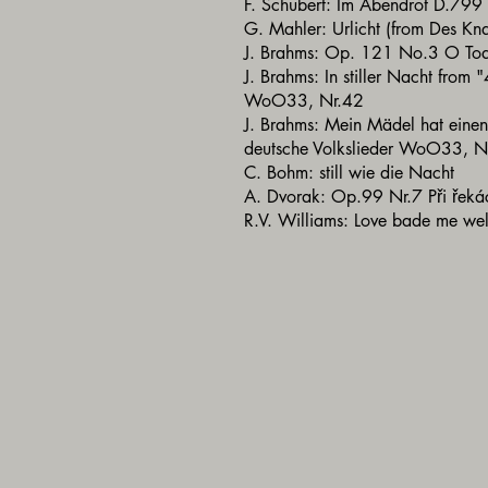
F. Schubert: Im Abendrot D.799
G. Mahler: Urlicht (from Des 
J. Brahms: Op. 121 No.3 O Tod,
J. Brahms: In stiller Nacht from 
WoO33, Nr.42
J. Brahms: Mein Mädel hat eine
deutsche Volkslieder WoO33, 
C. Bohm: still wie die Nacht
A. Dvorak: Op.99 Nr.7 Při řek
R.V. Williams: Love bade me w