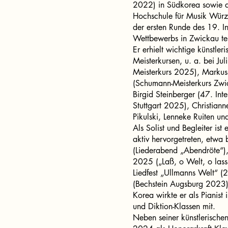
2022) in Südkorea sowie 
Hochschule für Musik Wür
der ersten Runde des 19. I
Wettbewerbs in Zwickau te
Er erhielt wichtige künstle
Meisterkursen, u. a. bei J
Meisterkurs 2025), Markus
(Schumann-Meisterkurs Zw
Birgid Steinberger (47. In
Stuttgart 2025), Christiann
Pikulski, Lenneke Ruiten un
Als Solist und Begleiter is
aktiv hervorgetreten, etw
(Liederabend „Abendröte“)
2025 („Laß, o Welt, o lass
Liedfest „Ullmanns Welt“ (
(Bechstein Augsburg 2023).
Korea wirkte er als Pianist 
und Diktion-Klassen mit.
Neben seiner künstlerischen 