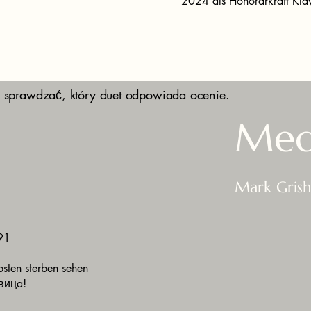
2024 als Honorarkraft Klav
 sprawdzać, który duet odpowiada ocenie.
Med
Mark Grish
291
bsten sterben sehen
вицa!