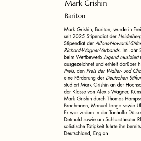
Mark Grishin
Bariton
Mark Grishin, Bariton, wurde in Frei
seit 2025 Stipendiat der
Heidelberg
Stipendiat der
Alfons-Nowacki-Stift
Richard-Wagner-Verbands
. Im Jahr
beim Wettbewerb
Jugend musiziert
m
ausgezeichnet und erhielt darüber h
Preis
, den
Preis der Walter- und Cha
eine Förderung der
Deutschen Stift
studiert Mark Grishin an der Hochsc
der Klasse von Alexis Wagner. Künst
Mark Grishin durch Thomas Hampso
Brachmann, Manuel Lange sowie Ul
Er war zudem in der Tonhalle Düssel
Detmold sowie am Schlosstheater R
solistische Tätigkeit führte ihn berei
Deutschland, Englan