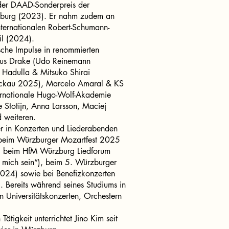
der DAAD-Sonderpreis der
zburg (2023). Er nahm zudem an
nternationalen Robert-Schumann-
il (2024).
rische Impulse in renommierten
ulius Drake (Udo Reinemann
 Hadulla & Mitsuko Shirai
ickau 2025), Marcelo Amaral & KS
ternationale Hugo-Wolf-Akademie
e Stotijn, Anna Larsson, Maciej
d weiteren.
t er in Konzerten und Liederabenden
a beim Würzburger Mozartfest 2025
, beim HfM Würzburg Liedforum
 mich sein“), beim 5. Würzburger
2024) sowie bei Benefizkonzerten
 Bereits während seines Studiums in
in Universitätskonzerten, Orchestern
Tätigkeit unterrichtet Jino Kim seit