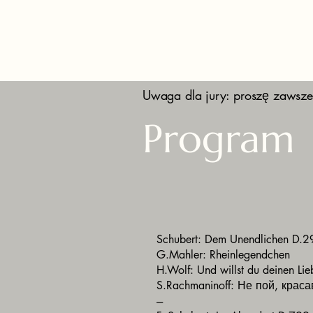
Uwaga dla jury: proszę zawsze
Program
Schubert: Dem Unendlichen D.
G.Mahler: Rheinlegendchen
H.Wolf: Und willst du deinen Lie
S.Rachmaninoff: Не пой, краса
---