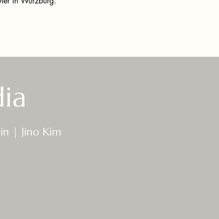
ier in Würzburg.
ia
in | Jino Kim