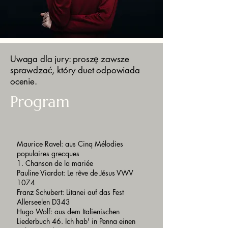
Uwaga dla jury: proszę zawsze
sprawdzać, który duet odpowiada
ocenie.
Program
Maurice Ravel: aus Cinq Mélodies
populaires grecques
1. Chanson de la mariée
Pauline Viardot: Le rêve de Jésus VWV
1074
Franz Schubert: Litanei auf das Fest
Allerseelen D343
Hugo Wolf: aus dem Italienischen
Liederbuch 46. Ich hab' in Penna einen