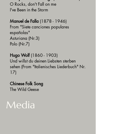
O Rocks, don't Fall on me
I've Been in the Storm
Manuel de Falla
(1878 - 1946)
From "Siete canciones populares
españolas"
Asturiana (Nr.3)
Polo (Nr.7)
Hugo Wolf
(1860 - 1903)
Und willst du deinen Liebsten sterben
sehen (From "Italienisches Liederbuch" Nr.
17)
Chinese Folk Song
The Wild Geese
Media