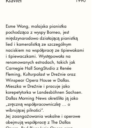
Klavier
1990
Esme Wong, malajska pianistka
pochodząca z wyspy Borneo, jest
międzynarodowo działającą pianistką
lied i kameralistką ze szczególnym
naciskiem na współpracę ze śpiewakami
i śpiewaczkami. Występowała na
renomowanych estradach, takich jak
Carnegie Hall SongStudio z Renée
Fleming, Kulturpalast w Dreźnie oraz
Winspear Opera House w Dallas.
Mieszka w Dreźnie i pracuje jako
korepetytorka w Landesbühnen Sachsen.
Dallas Morning News określiła ją jako
„zręczną współpracowniczkę … o
wibrującej pilności”.
Jej zaangażowania wokalne i operowe
obejmują współpracę z The Dallas