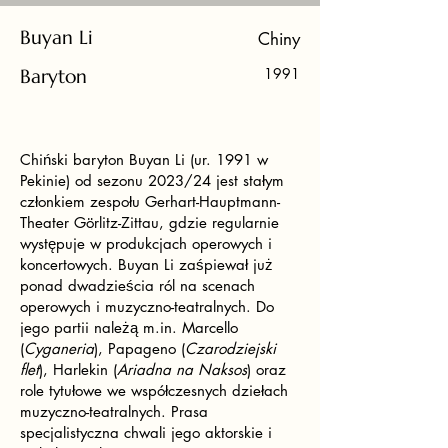
Buyan Li
Chiny
Baryton
1991
Chiński baryton Buyan Li (ur. 1991 w
Pekinie) od sezonu 2023/24 jest stałym
członkiem zespołu Gerhart-Hauptmann-
Theater Görlitz-Zittau, gdzie regularnie
występuje w produkcjach operowych i
koncertowych. Buyan Li zaśpiewał już
ponad dwadzieścia ról na scenach
operowych i muzyczno-teatralnych. Do
jego partii należą m.in. Marcello
(
Cyganeria
), Papageno (
Czarodziejski
flet
), Harlekin (
Ariadna na Naksos
) oraz
role tytułowe we współczesnych dziełach
muzyczno-teatralnych. Prasa
specjalistyczna chwali jego aktorskie i