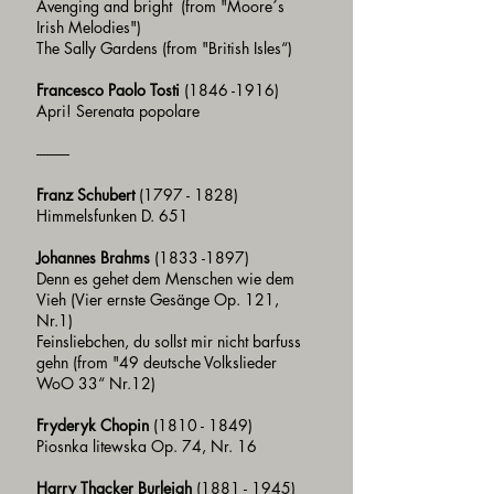
Avenging and bright (from "Moore´s
Irish Melodies")
The Sally Gardens (from "British Isles“)
Francesco Paolo Tosti
(1846 -1916)
Apri! Serenata popolare
----------
Franz Schubert
(1797 - 1828)
Himmelsfunken D. 651
Johannes Brahms
(1833 -1897)
Denn es gehet dem Menschen wie dem
Vieh (Vier ernste Gesänge Op. 121,
Nr.1)
Feinsliebchen, du sollst mir nicht barfuss
gehn (from "49 deutsche Volkslieder
WoO 33“ Nr.12)
Fryderyk Chopin
(1810 - 1849)
Piosnka litewska Op. 74, Nr. 16
Harry Thacker Burleigh
(1881 - 1945)