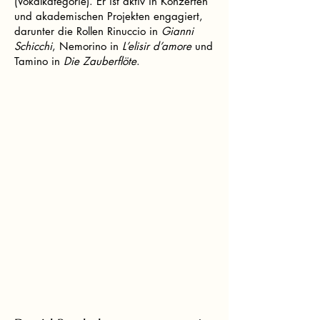
(Vokalkategorie). Er ist aktiv in Konzerten
und akademischen Projekten engagiert,
darunter die Rollen Rinuccio in
Gianni
Schicchi
, Nemorino in
L’elisir d’amore
und
Tamino in
Die Zauberflöte
.