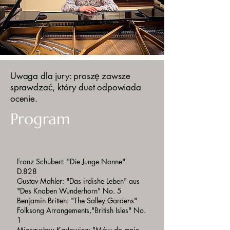
Uwaga dla jury: proszę zawsze
sprawdzać, który duet odpowiada
ocenie.
Program
Franz Schubert: "Die Junge Nonne"
D.828
Gustav Mahler: "Das irdishe Leben" aus
"Des Knaben Wunderhorn" No. 5
Benjamin Britten: "The Salley Gardens"
Folksong Arrangements,"British Isles" No.
1
Mieczysław Karłowicz: "Mów do mnie