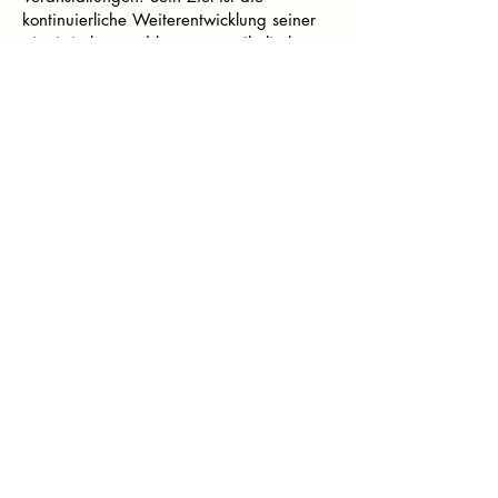
kontinuierliche Weiterentwicklung seiner
pianistischen und kammermusikalischen
Fähigkeiten sowie der Gewinn von
Bühnenerfahrung durch Teilnahme an
Wettbewerben und vielfältigen
Veranstaltungen.