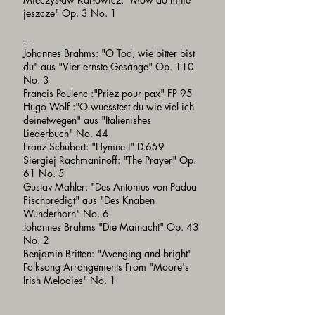
jeszcze" Op. 3 No. 1
----
Johannes Brahms: "O Tod, wie bitter bist
du" aus "Vier ernste Gesänge" Op. 110
No. 3
Francis Poulenc :"Priez pour pax" FP 95
Hugo Wolf :"O wuesstest du wie viel ich
deinetwegen" aus "Italienishes
Liederbuch" No. 44
Franz Schubert: "Hymne I" D.659
Siergiej Rachmaninoff: "The Prayer" Op.
61 No. 5
Gustav Mahler: "Des Antonius von Padua
Fischpredigt" aus "Des Knaben
Wunderhorn" No. 6
Johannes Brahms "Die Mainacht" Op. 43
No. 2
Benjamin Britten: "Avenging and bright"
Folksong Arrangements From "Moore's
Irish Melodies" No. 1