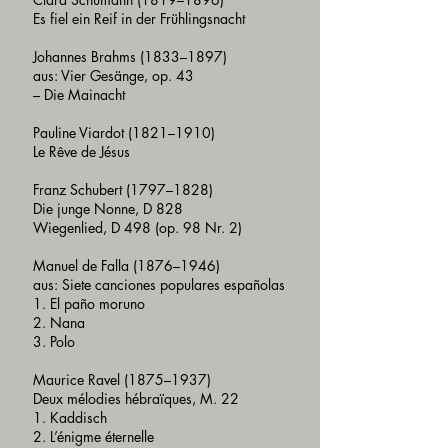
Es fiel ein Reif in der Frühlingsnacht
Johannes Brahms (1833–1897)
aus: Vier Gesänge, op. 43
– Die Mainacht
Pauline Viardot (1821–1910)
Le Rêve de Jésus
Franz Schubert (1797–1828)
Die junge Nonne, D 828
Wiegenlied, D 498 (op. 98 Nr. 2)
Manuel de Falla (1876–1946)
aus: Siete canciones populares españolas
1. El paño moruno
2. Nana
3. Polo
Maurice Ravel (1875–1937)
Deux mélodies hébraïques, M. 22
1. Kaddisch
2. L’énigme éternelle