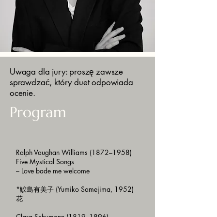
Uwaga dla jury: proszę zawsze
sprawdzać, który duet odpowiada
ocenie.
Program
Ralph Vaughan Williams (1872–1958)
Five Mystical Songs
– Love bade me welcome
*鮫島有美子 (Yumiko Samejima, 1952)
花
Clara Schumann (1819–1896)