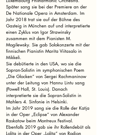
Luxembourg Philharmonic Orchestra.
Später sang sie bei der Premiere an der
De Nationale Opera in Amsterdam. Im
Jahr 2018 trat sie auf der Bühne des
Gasteig in München auf und interpretierte
einen Zyklus von Igor Strawinsky
zusammen mit dem Pianisten M.
Mogilewsky. Sie gab Solokonzerte mit der
finnischen Pianistin Marita Viitasalo in
Mikkeli.
Sie debütierte in den USA, wo sie die
Sopran-Solistin im symphonischen Poem
„Die Glocken“ von Sergei Rachmaninow
unter der Leitung von Hannu Lintu sang
(Powell Hall, St. Louis). Danach
interpretierte sie die Sopran-Solistin in
Mahlers 4. Sinfonie in Helsinki.
Im Jahr 2019 sang sie die Rolle der Katja
in der Oper „Eclipse“ von Alexander
Raskatow beim Montreux Festival.
Ebenfalls 2019 gab sie ihr Rollendebüt als
Lolita in der Oper „Lolita“ von Rodion