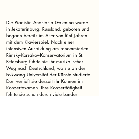
Die Pianistin Anastasia Galenina wurde
in Jekaterinburg, Russland, geboren und
begann bereits im Alter von fünf Jahren
mit dem Klavierspiel. Nach einer
intensiven Ausbildung am renommierten
Rimsky-Korsakov-Konservatorium in St.
Petersburg führte sie ihr musikalischer
Weg nach Deutschland, wo sie an der
Folkwang Universität der Künste studierte.
Dort vertieft sie derzeit ihr Können im
Konzertexamen. Ihre Konzerttätigkeit
führte sie schon durch viele Länder
Europas – darunter Deutschland, Belgien,
die Niederlande, die Schweiz, Österreich
und Italien. Auf diesen Reisen begeistert
sie ihr Publikum sowohl als Solistin wie
auch als Kammermusikerin. Einen
besonderen künstlerischen Impuls erhielt