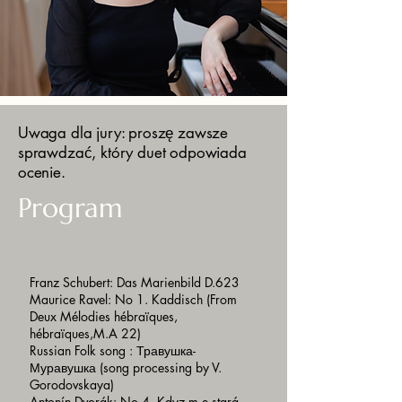
Uwaga dla jury: proszę zawsze
sprawdzać, który duet odpowiada
ocenie.
Program
Franz Schubert: Das Marienbild D.623
Maurice Ravel: No 1. Kaddisch (From
Deux Mélodies hébraïques,
hébraïques,M.A 22)
Russian Folk song : Травушка-
Муравушка (song processing by V.
Gorodovskaya)
Antonín Dvorák: No 4. Kdyz m e stará