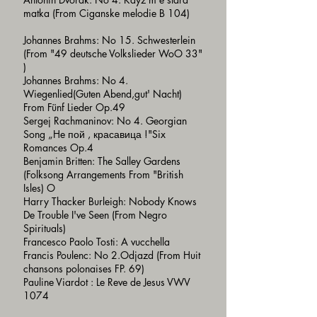
matka (From Ciganske melodie B 104)
Johannes Brahms: No 15. Schwesterlein
(From "49 deutsche Volkslieder WoO 33"
)
Johannes Brahms: No 4.
Wiegenlied(Guten Abend,gut' Nacht)
From Fünf Lieder Op.49
Sergej Rachmaninov: No 4. Georgian
Song „He пой , красавица !"Six
Romances Op.4
Benjamin Britten: The Salley Gardens
(Folksong Arrangements From "British
Isles) O
Harry Thacker Burleigh: Nobody Knows
De Trouble I've Seen (From Negro
Spirituals)
Francesco Paolo Tosti: A vucchella
Francis Poulenc: No 2.Odjazd (From Huit
chansons polonaises FP. 69)
Pauline Viardot : Le Reve de Jesus VWV
1074