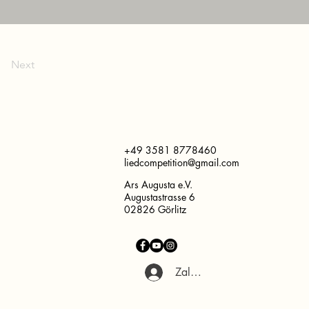
Next
+49 3581 8778460
liedcompetition@gmail.com
Ars Augusta e.V.
Augustastrasse 6
02826 Görlitz
Zaloguj się