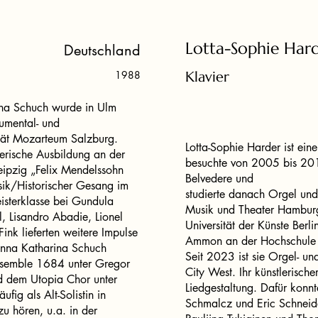
Lotta-Sophie Har
Deutschland
1988
Klavier
ina Schuch wurde in Ulm
rumental- und
tät Mozarteum Salzburg.
Lotta-Sophie Harder ist eine
tlerische Ausbildung an der
besuchte von 2005 bis 20
eipzig „Felix Mendelssohn
Belvedere und
sik/Historischer Gesang im
studierte danach Orgel un
isterklasse bei Gundula
Musik und Theater Hamburg
, Lisandro Abadie, Lionel
Universität der Künste Berli
nk lieferten weitere Impulse
Ammon an der Hochschule f
 Anna Katharina Schuch
Seit 2023 ist sie Orgel- un
nsemble 1684 unter Gregor
City West. Ihr künstlerische
d dem Utopia Chor unter
Liedgestaltung. Dafür konnt
ufig als Alt-Solistin in
Schmalcz und Eric Schneide
u hören, u.a. in der