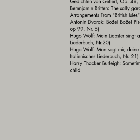
Gedichten von Gellert, Op. 48,
Bemnjamin Britten: The sally gar
Arrangements From "British Isles
Antonin Dvorak: Bože! Bože! Pís
op 99, Nr. 5)
Hugo Wolf: Mein Liebster singt a
Liederbuch, Nr.20)
Hugo Wolf: Man sagt mir, deine M
Italienisches Liederbuch, Nr. 21
Harry Thacker Burleigh: Sometime
child