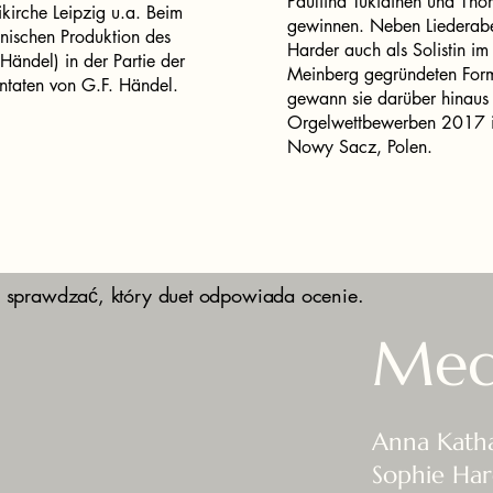
Pauliina Tukiainen und Th
kirche Leipzig u.a. Beim
gewinnen. Neben Liederaben
enischen Produktion des
Harder auch als Solistin im
Händel) in der Partie der
Meinberg gegründeten For
ntaten von G.F. Händel.
gewann sie darüber hinaus P
Orgelwettbewerben 2017 i
Nowy Sacz, Polen.
 sprawdzać, który duet odpowiada ocenie.
Med
Anna Katha
Sophie Har