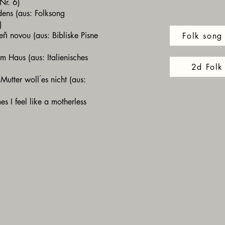
 Nr. 6)
dens (aus: Folksong
“)
eň novou (aus: Bibliske Pisne
Folk song 
m Haus (aus: Italienisches
2d Folk
utter woll ́es nicht (aus:
)
s I feel like a motherless