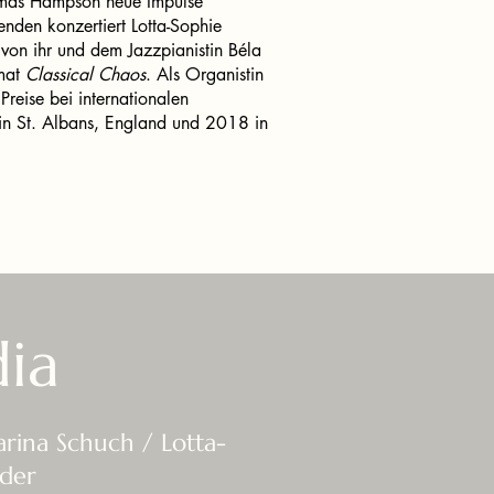
omas Hampson neue Impulse
den konzertiert Lotta-Sophie
 von ihr und dem Jazzpianistin Béla
mat
Classical Chaos
. Als Organistin
reise bei internationalen
n St. Albans, England und 2018 in
ia
rina Schuch / Lotta-
der