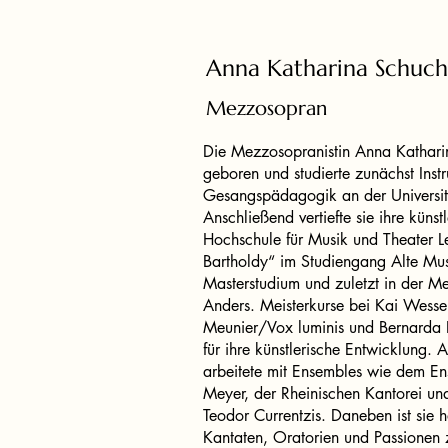
Anna Katharina Schuch
Mezzosopran
Die Mezzosopranistin Anna Kathar
geboren und studierte zunächst Inst
Gesangspädagogik an der Universi
Anschließend vertiefte sie ihre küns
Hochschule für Musik und Theater L
Bartholdy“ im Studiengang Alte Mu
Masterstudium und zuletzt in der Me
Anders. Meisterkurse bei Kai Wessel
Meunier/Vox luminis und Bernarda Fi
für ihre künstlerische Entwicklung.
arbeitete mit Ensembles wie dem E
Meyer, der Rheinischen Kantorei un
Teodor Currentzis. Daneben ist sie hä
Kantaten, Oratorien und Passionen z