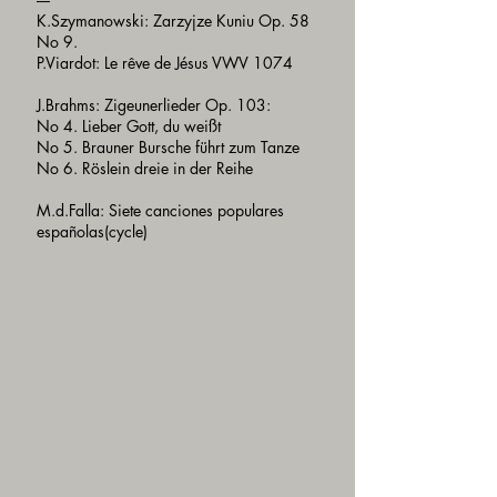
K.Szymanowski: Zarzyjze Kuniu Op. 58
No 9.
P.Viardot: Le rêve de Jésus VWV 1074
J.Brahms: Zigeunerlieder Op. 103:
No 4. Lieber Gott, du weißt
No 5. Brauner Bursche führt zum Tanze
No 6. Röslein dreie in der Reihe
M.d.Falla: Siete canciones populares
españolas(cycle)