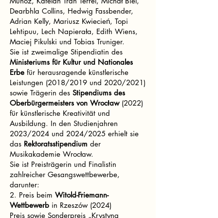
Muñoz, Katelan Tran Terrel, Michał Biel,
Dearbhla Collins, Hedwig Fassbender,
Adrian Kelly, Mariusz Kwiecień, Topi
Lehtipuu, Lech Napierała, Edith Wiens,
Maciej Pikulski und Tobias Truniger.
Sie ist zweimalige Stipendiatin des
Ministeriums für Kultur und Nationales
Erbe
für herausragende künstlerische
Leistungen (2018/2019 und 2020/2021)
sowie Trägerin des
Stipendiums des
Oberbürgermeisters von Wrocław
(2022)
für künstlerische Kreativität und
Ausbildung. In den Studienjahren
2023/2024 und 2024/2025 erhielt sie
das
Rektoratsstipendium
der
Musikakademie Wrocław.
Sie ist Preisträgerin und Finalistin
zahlreicher Gesangswettbewerbe,
darunter:
2. Preis beim
Witold-Friemann-
Wettbewerb
in Rzeszów (2024)
Preis sowie Sonderpreis „Krystyna