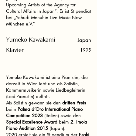
Upcoming Artists of the Agency for
Cultural Affairs in Japan“. Er ist Stipendiat
bei „Yehudi Menuhin Live Music Now
München e.V.”
Yumeko Kawakami
Japan
Klavier
1995
Yumeko Kawakami ist eine Pianistin, die
derzeit in Wien lebt und als Solistin,
Kammermusikerin sowie Liedbegleiterin
(Lied-Pianistin) auftritt.
Als Solistin gewann sie den
dritten Preis
beim
Palma d’Oro International Piano
Competition 2023
(Italien) sowie den
Special Excellence Award
beim
2. Imola
Piano Audition 2015
(Japan).
2020 erhielt sie ein Stipendium der
Esaki