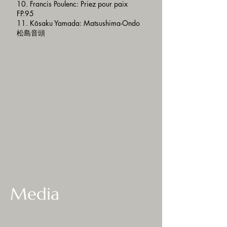
10. Francis Poulenc: Priez pour paix
FP.95
11. Kōsaku Yamada: Matsushima-Ondo
松島音頭
Media