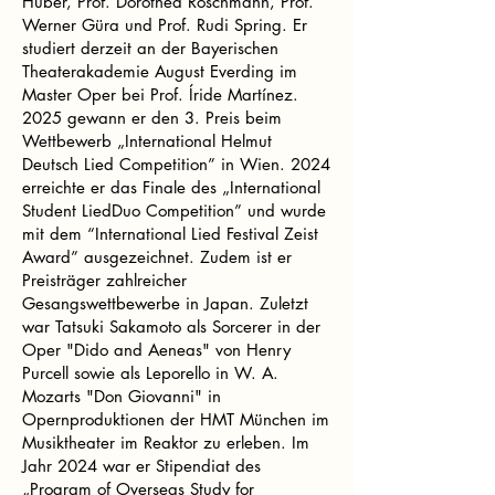
Huber, Prof. Dorothea Röschmann, Prof.
Werner Güra und Prof. Rudi Spring. Er
studiert derzeit an der Bayerischen
Theaterakademie August Everding im
Master Oper bei Prof. Íride Martínez.
2025 gewann er den 3. Preis beim
Wettbewerb „International Helmut
Deutsch Lied Competition” in Wien. 2024
erreichte er das Finale des „International
Student LiedDuo Competition” und wurde
mit dem “International Lied Festival Zeist
Award” ausgezeichnet. Zudem ist er
Preisträger zahlreicher
Gesangswettbewerbe in Japan. Zuletzt
war Tatsuki Sakamoto als Sorcerer in der
Oper "Dido and Aeneas" von Henry
Purcell sowie als Leporello in W. A.
Mozarts "Don Giovanni" in
Opernproduktionen der HMT München im
Musiktheater im Reaktor zu erleben. Im
Jahr 2024 war er Stipendiat des
„Program of Overseas Study for