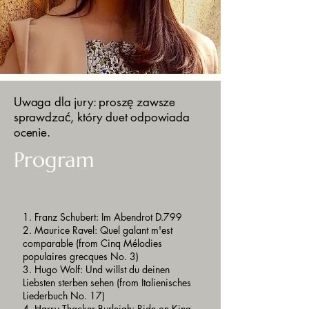
Uwaga dla jury: proszę zawsze
sprawdzać, który duet odpowiada
ocenie.
Program
1. Franz Schubert: Im Abendrot D.799
2. Maurice Ravel: Quel galant m'est
comparable (from Cinq Mélodies
populaires grecques No. 3)
3. Hugo Wolf: Und willst du deinen
Liebsten sterben sehen (from Italienisches
Liederbuch No. 17)
4. Harry Thacker Burleigh: Ride on King