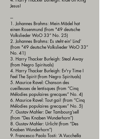
Jesus!
---
1. Johannes Brahms: Mein Mädel hat
einen Rosenmund (from "49 deutsche
Volkslieder WoO 33“ No. 25)
2. Johannes Brahms: Es steht ein' Lind’
(from "49 deutsche Volkslieder WoO 33“
No. 41)
3. Harry Thacker Burleigh: Steal Away
(from Negro Spirituals)
4. Harry Thacker Burleigh: Ev'ry Time I
Feel The Spirit (from Negro Spirituals)
5. Maurice Ravel: Chanson des
cueilleuses de lentisques (from ”Cinq
Mélodies populaires grecques” No. 4)
6. Maurice Ravel: Tout gai! (from ”Cinq
Mélodies populaires grecques” No. 5)
7. Gustav Mahler: Der Tambourg’sell
(from “Des Knaben Wunderhorn”)
8. Gustav Mahler: Urlicht (from “Des
Knaben Wunderhorn”)
9. Francesco Paolo Tosti: ’A Vucchella