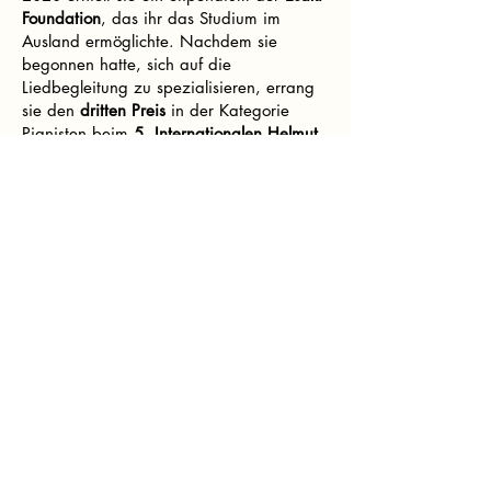
Foundation
, das ihr das Studium im
Ausland ermöglichte. Nachdem sie
begonnen hatte, sich auf die
Liedbegleitung zu spezialisieren, errang
sie den
dritten Preis
in der Kategorie
Pianisten beim
5. Internationalen Helmut
Deutsch Liedwettbewerb 2025
(Österreich). Zudem war sie Finalistin und
Preisträgerin des
International Lied
Festival Zeist Award
beim
International
Student LiedDuo Competition 2024
(Niederlande).
Geboren in Okayama, Japan, studierte
sie Soloklavier bei Utae Moriwake,
Claudio Soares, Tazuko Ashida, Yu
Kakuno, Kei Itoh und Jacques Rouvier. Sie
absolvierte ihr Studium an der
Tokyo
University of the Arts
sowie am
Mozarteum Salzburg
.
Derzeit setzt sie ihre Ausbildung im
Bereich der Liedbegleitung bei
Markus