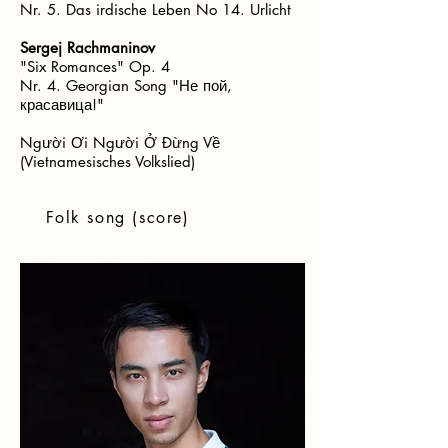
Nr. 5. Das irdische Leben No 14. Urlicht
Sergej Rachmaninov
"Six Romances" Op. 4
Nr. 4. Georgian Song "Не пой,
красавица!"
Người Ơi Người Ở Đừng Về
(Vietnamesisches Volkslied)
Folk song (score)