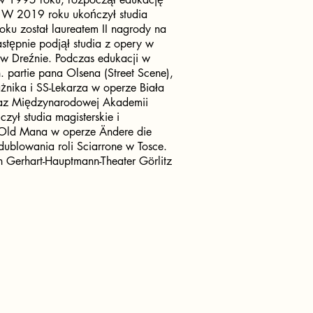
. W 2019 roku ukończył studia
oku został laureatem II nagrody na
stępnie podjął studia z opery w
 w Dreźnie. Podczas edukacji w
 partie pana Olsena (Street Scene),
żnika i SS-Lekarza w operze Biała
oraz Międzynarodowej Akademii
ył studia magisterskie i
 Old Mana w operze Ändere die
ublowania roli Sciarrone w Tosce.
Gerhart-Hauptmann-Theater Görlitz