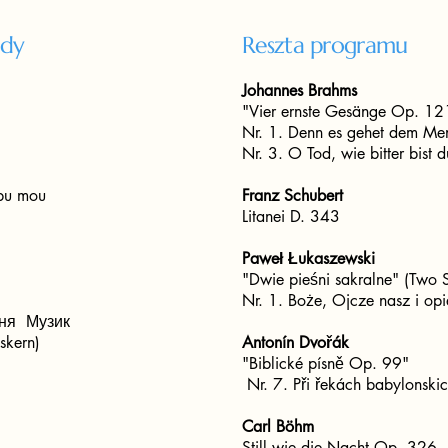
ndy
Reszta programu
Johannes Brahms
"Vier ernste Gesänge Op. 12
Nr. 1. Denn es gehet dem Me
Nr. 3. O Tod, wie bitter bist 
itbu mou
Franz Schubert
Litanei D. 343
Paweł Łukaszewski
"Dwie pieśni sakralne" (Two 
Nr. 1. Boże, Ojcze nasz i opi
ерня Музик
skern)
Antonín Dvořák
"Biblické písně Op. 99"
Nr. 7. Při řekách babylonski
Carl Böhm
Still wie die Nacht Op. 326,