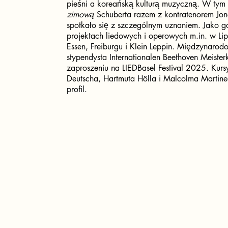
pieśni a koreańską kulturą muzyczną. W ty
zimową
Schuberta razem z kontratenorem Jo
spotkało się z szczególnym uznaniem. Jako go
projektach liedowych i operowych m.in. w Li
Essen, Freiburgu i Klein Leppin. Międzynarod
stypendysta Internationalen Beethoven Meiste
zaproszeniu na LIEDBasel Festival 2025. Kurs
Deutscha, Hartmuta Hölla i Malcolma Martinea
profil.