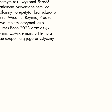
m samym roku wykonał
Podróż
nathanem Mayenscheinem, co
ścinny korepetytor brał udział w
psku, Wiedniu, Rzymie, Pradze,
owe impulsy otrzymał jako
rkurses Bonn 2023 oraz dzięki
y mistrzowskie m.in. u Helmuta
u uzupełniają jego artystyczny