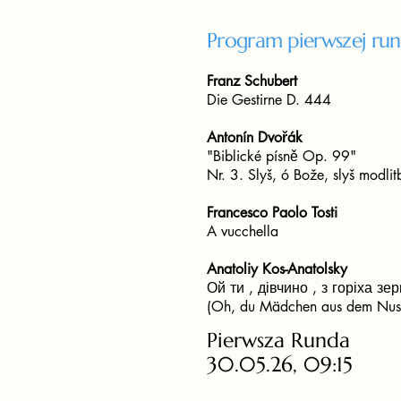
Program pierwszej ru
Franz Schubert
Die Gestirne D. 444
Antonín Dvořák
"Biblické písně Op. 99"
Nr. 3. Slyš, ó Bože, slyš modl
Francesco Paolo Tosti
A vucchella
Anatoliy Kos-Anatolsky
Ой ти , дівчино , з горіха з
(Oh, du Mädchen aus dem Nus
Pierwsza Runda
30.05.26, 09:15