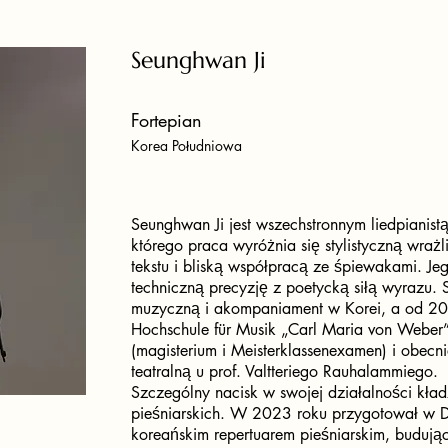
Seunghwan Ji
Fortepian
Korea Południowa
Seunghwan Ji jest wszechstronnym liedpianist
którego praca wyróżnia się stylistyczną wra
tekstu i bliską współpracą ze śpiewakami. J
techniczną precyzję z poetycką siłą wyrazu.
muzyczną i akompaniament w Korei, a od 2
Hochschule für Musik „Carl Maria von Weber”
(magisterium i Meisterklassenexamen) i obecni
teatralną u prof. Valtteriego Rauhalammiego.
Szczególny nacisk w swojej działalności kładz
pieśniarskich. W 2023 roku przygotował w 
koreańskim repertuarem pieśniarskim, budują