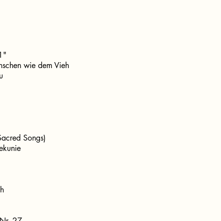
1"
nschen wie dem Vieh
du
Sacred Songs)
ekunie
ch
 Nr. 27