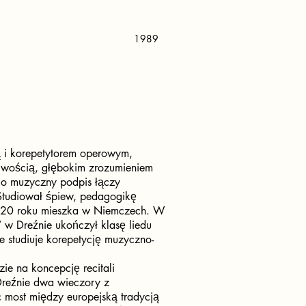
1989
ą i korepetytorem operowym,
żliwością, głębokim zrozumieniem
ego muzyczny podpis łączy
 Studiował śpiew, pedagogikę
020 roku mieszka w Niemczech. W
 w Dreźnie ukończył klasę liedu
e studiuje korepetycję muzyczno-
ie na koncepcję recitali
Dreźnie dwa wieczory z
c most między europejską tradycją