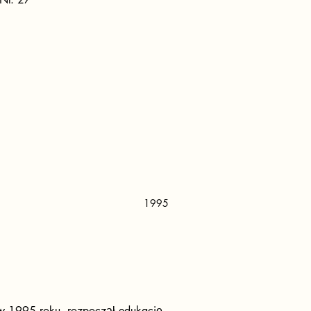
1995
w 1995 roku, rozpoczął edukację