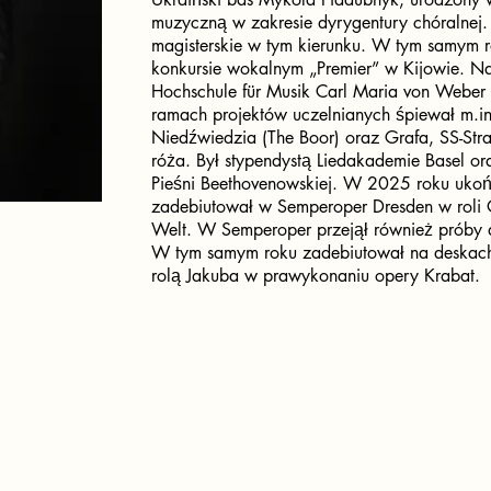
muzyczną w zakresie dyrygentury chóralnej
magisterskie w tym kierunku. W tym samym r
konkursie wokalnym „Premier” w Kijowie. Na
Hochschule für Musik Carl Maria von Weber
ramach projektów uczelnianych śpiewał m.in.
Niedźwiedzia (The Boor) oraz Grafa, SS-Stra
róża. Był stypendystą Liedakademie Basel 
Pieśni Beethovenowskiej. W 2025 roku ukończ
zadebiutował w Semperoper Dresden w roli
Welt. W Semperoper przejął również próby d
W tym samym roku zadebiutował na deskach 
rolą Jakuba w prawykonaniu opery Krabat.