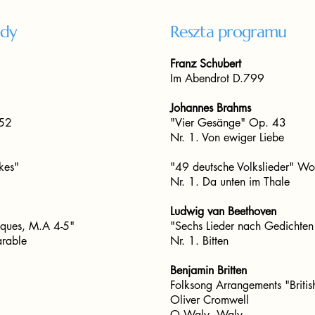
ndy
Reszta programu
Franz Schubert
Im Abendrot D.799
Johannes Brahms
 52
"Vier Gesänge" Op. 43
Nr. 1. Von ewiger Liebe
kes"
"49 deutsche Volkslieder" 
Nr. 1. Da unten im Thale
Ludwig van Beethoven
cques, M.A 4-5"
"Sechs Lieder nach Gedichten
arable
Nr. 1. Bitten
Benjamin Britten
Folksong Arrangements "British
Oliver Cromwell
O Waly, Waly