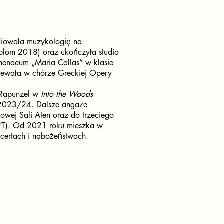
udiowała muzykologię na
yplom 2018) oraz ukończyła studia
enaeum „Maria Callas” w klasie
iewała w chórze Greckiej Opery
 Rapunzel w
Into the Woods
e 2023/24. Dalsze angaże
owej Sali Aten oraz do trzeciego
T). Od 2021 roku mieszka w
ncertach i nabożeństwach.