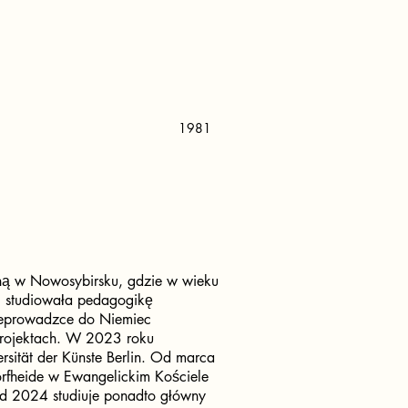
1981
ną w Nowosybirsku, gdzie w wieku
ej studiowała pedagogikę
zeprowadzce do Niemiec
projektach. W 2023 roku
rsität der Künste Berlin. Od marca
orfheide w Ewangelickim Kościele
Od 2024 studiuje ponadto główny