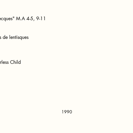
recques" M.A 4-5, 9-11
s de lentisques
rless Child
1990