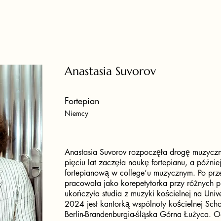
Anastasia Suvorov
Fortepian
Niemcy
Anastasia Suvorov rozpoczęła drogę muzycz
pięciu lat zaczęła naukę fortepianu, a późni
fortepianową w college’u muzycznym. Po pr
pracowała jako korepetytorka przy różnych 
ukończyła studia z muzyki kościelnej na Unive
2024 jest kantorką wspólnoty kościelnej Sch
Berlin-Brandenburgia-śląska Górna Łużyca. 