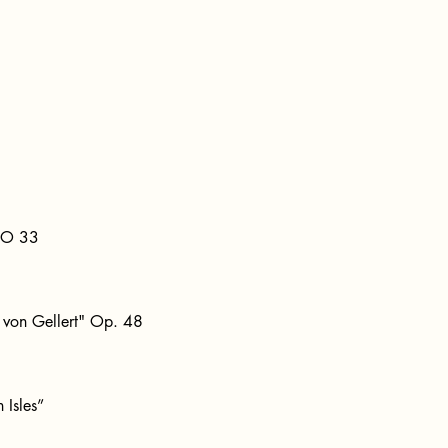
WoO 33
 von Gellert" Op. 48
 Isles”