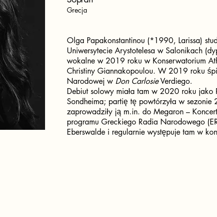
Grecja
Olga Papakonstantinou (*1990, Larissa) st
Uniwersytecie Arystotelesa w Salonikach (d
wokalne w 2019 roku w Konserwatorium Ath
Christiny Giannakopoulou. W 2019 roku śp
Narodowej w
Don Carlosie
Verdiego.
Debiut solowy miała tam w 2020 roku jako
Sondheima; partię tę powtórzyła w sezoni
zaprowadziły ją m.in. do Megaron – Koncert
programu Greckiego Radia Narodowego (ER
Eberswalde i regularnie występuje tam w ko