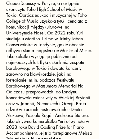
Claude-Debussy w Paryżu, a następnie
ukończyła Toho High School of Music w
Tokio. Oprócz edukacji muzycznej w Toho
College of Music uzyskała tytuł licencjata z
komunikacji międzykulturowej na
Uniwersytecie Hosei. Od 2022 roku Yuri
studiuje u Martino Tirimo w Trinity Laban
Conservatoire w Londynie, gdzie obecnie
odbywa studia magisterskie Master of Music.
Jako solistka występuje publicznie od
najmłodszych lat. Była członkinią zespołu
barokowego w Tokio i dawała koncerty
zarówno na klawikordzie, jak i na
fortepianie, m.in. podczas Festiwalu
Barokowego w Matsumoto Memorial Hall.
Od czasu przeprowadzki do Londynu
koncertowała extensively w Wielkiej Brytanii
oraz w Japonii, Niemczech i Grecji. Brała
udział w kursach mistrzowskich u Dmitri
Alexeeva, Pascala Rogé i Andreasa Staiera.
Jako aktywna kameralistka Yuri otrzymała w
2023 roku David Gosling Prize for Piano
Accompaniment. Jej trio fortepianowe Meissa
Trio zdobyło kilka nagród na