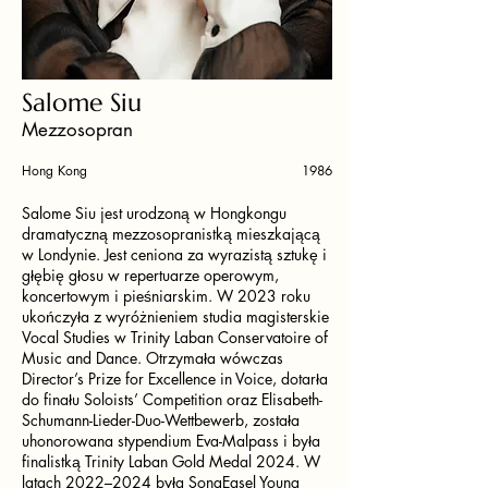
Salome Siu
Mezzosopran
Hong Kong
1986
Salome Siu jest urodzoną w Hongkongu
dramatyczną mezzosopranistką mieszkającą
w Londynie. Jest ceniona za wyrazistą sztukę i
głębię głosu w repertuarze operowym,
koncertowym i pieśniarskim. W 2023 roku
ukończyła z wyróżnieniem studia magisterskie
Vocal Studies w Trinity Laban Conservatoire of
Music and Dance. Otrzymała wówczas
Director’s Prize for Excellence in Voice, dotarła
do finału Soloists’ Competition oraz Elisabeth-
Schumann-Lieder-Duo-Wettbewerb, została
uhonorowana stypendium Eva-Malpass i była
finalistką Trinity Laban Gold Medal 2024. W
latach 2022–2024 była SongEasel Young