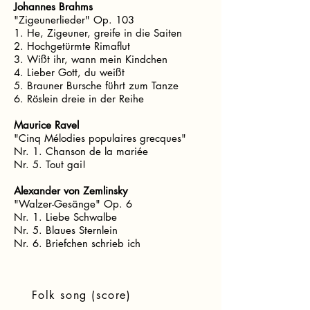
Johannes Brahms
"Zigeunerlieder" Op. 103
1. He, Zigeuner, greife in die Saiten
2. Hochgetürmte Rimaflut
3. Wißt ihr, wann mein Kindchen
4. Lieber Gott, du weißt
5. Brauner Bursche führt zum Tanze
6. Röslein dreie in der Reihe
Maurice Ravel
"Cinq Mélodies populaires grecques"
Nr. 1. Chanson de la mariée
Nr. 5. Tout gai!
Alexander von Zemlinsky
"Walzer-Gesänge" Op. 6
Nr. 1. Liebe Schwalbe
Nr. 5. Blaues Sternlein
Nr. 6. Briefchen schrieb ich
Folk song (score)