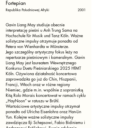
Fortepian
Republika Południowej Afryki
2001
Gavin Liang May studiuje obecnie
interpretację pieśni u Anh Trung Sama na
Hochschule für Musik und Tanz Köln. Ważne
solistyczne impulsy otrzymuje ponadto od
Petera von Wienhardta w Münsterze.
Jego szczególny artystyczny fokus leży na
repertuarze pieśniowym i kameralnym. Gavin
Liang May jest laureatem Wewnętrznego
Konkursu Duetu Pieśniarskiego 2025 HfMT
Köln. Ożywiona działalność koncertowa
zaprowadziła go już do Chin, Hiszpanii,
Francji, Włoch oraz w różne regiony
Niemiec, gdzie m.in. wspólnie z sopranistką
Ritą Rolo Morais koncertował w ramach cyklu
„HayNoon” w ratuszu w Brühl.
Wartościowe artystyczne impulsy otrzymał
ponadto od Ulricha Eisenlohra oraz Han-Lin
Yun. Kolejne ważne solistyczne impulsy
zawdzięcza Ilji Schepsowi, Fabio Bidiniemu i
Andreasowi Frölichowi. Swoją edukację