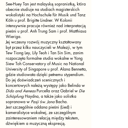
See-Huey Tan jest malayską sopranistką, która
obecnie studiuje na studiach magisterskich
wokalistyki na Hochschule für Musik und Tanz
Köln u prof. Brigitte Lindner. W Kolonii
intensywnie pracuje również nad interpretacją
pieśni u prof. Anh Trung Sam i prof. Matthiasa
Wieriga.
Jej wczesny rozwój muzyczny kształtowany
był przez kilku nauczycieli w Malezji, w tym
Tew Tiong Ley, Lily Teoh i Tan Sin Sim, zanim
rozpoczęła formalne studia wokalne w Yong
Siew Toh Conservatory of Music na National
University of Singapore u prof. Alana Bennetta,
gdzie studiowała dzięki pełnemu stypendium.
Do jej doświadczeń scenicznych i
koncertowych należą występy jako Belinda w
Dido and Aeneas
Purcella oraz Gabriel w
Die
Schöpfung
Haydna, a także jako solistka
sopranowa w
Pasji św. Jana
Bacha.
Jest szczególnie oddana pieśni (Lied) i
kameralistyce wokalnej, ze szczególnym
zainteresowaniem relacją między tekstem,
dźwiękiem a muzyczną ekspresją.