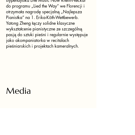
stypendystka Live Music Now Rhein-Neckar
do programu „Lied the Way” we Florencji i
otrzymała nagrodę specjalną „Najlepsza
Pianistka” na 1. Erika-Köth-Wettbewerb.
Yatong Zheng łączy solidne klasyczne
wykształcenie pianistyczne ze szczególną
pasją do sztuki pieśni i regularnie występuje
jako akompaniatorka w recitalach
pieśniarskich i projektach kameralnych.
Media