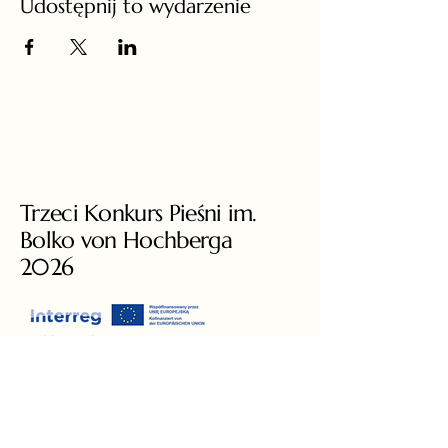
Udostępnij to wydarzenie
Trzeci Konkurs Pieśni im.
Bolko von Hochberga
2026
+49 3581 8778460
liedcompetition@gmail.com
Ars Augusta e.V.