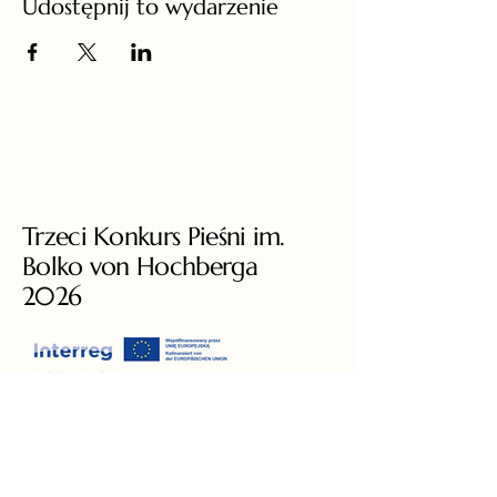
Udostępnij to wydarzenie
Trzeci Konkurs Pieśni im.
Bolko von Hochberga
2026
+49 3581 8778460
liedcompetition@gmail.com
Ars Augusta e.V.