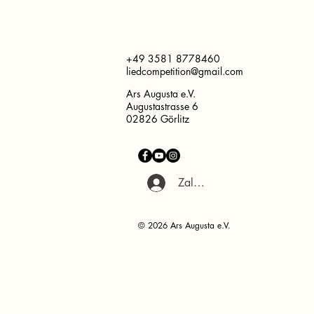
+49 3581 8778460
liedcompetition@gmail.com
Ars Augusta e.V.
Augustastrasse 6
02826 Görlitz
Zaloguj się
© 2026 Ars Augusta e.V.