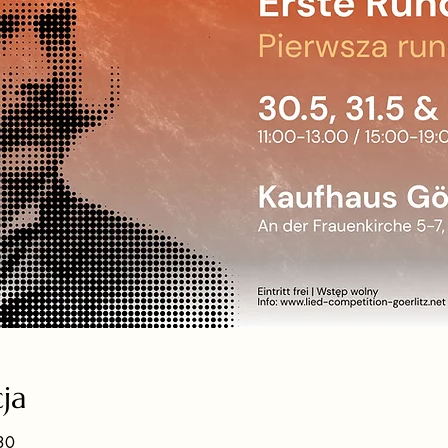
cja
30