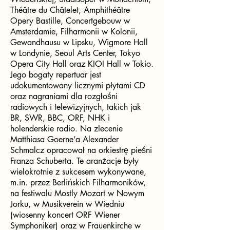
Théâtre du Châtelet, Amphithéâtre
Opery Bastille, Concertgebouw w
Amsterdamie, Filharmonii w Kolonii,
Gewandhausu w Lipsku, Wigmore Hall
w Londynie, Seoul Arts Center, Tokyo
Opera City Hall oraz KIOI Hall w Tokio.
Jego bogaty repertuar jest
udokumentowany licznymi płytami CD
oraz nagraniami dla rozgłośni
radiowych i telewizyjnych, takich jak
BR, SWR, BBC, ORF, NHK i
holenderskie radio. Na zlecenie
Matthiasa Goerne’a Alexander
Schmalcz opracował na orkiestrę pieśni
Franza Schuberta. Te aranżacje były
wielokrotnie z sukcesem wykonywane,
m.in. przez Berlińskich Filharmoników,
na festiwalu Mostly Mozart w Nowym
Jorku, w Musikverein w Wiedniu
(wiosenny koncert ORF Wiener
Symphoniker) oraz w Frauenkirche w