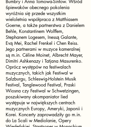
Bumbry i Anna Tomowa-Sintow. Wśród
śpiewaków obecnego pokolenia
wyróżnia się przede wszystkim
wieloletnia współpraca z Matthiasem
Goerne, a także partnerstwa z Danielem
Behle, Konstantinem Wolffem,
Stephanem Logesem, Inessą Galante,
Evą Mei, Rachel Frenkel i Chen Reiss.
Jego partnerami w muzyce kameralnej
są m.in. Céline Moinet, Albrecht Mayer,
Dimitri Ashkenazy i Tatjana Masurenko.
Oprócz występów na festiwalach
muzycznych, takich jak Festiwal w
Salzburgu, Schleswig-Holstein Musik
Festival, Tanglewood Festival, Praski
Wiosna czy Festiwal w Schwetzingen,
poszukiwany akompaniator lied
występuje w największych centrach
muzycznych Europy, Ameryki, Japonii i
Korei. Koncerty zaprowadziły go m.in.
do La Scali w Mediolanie, Opery
Wiedeńskiej, Staatsoper w Monachium,