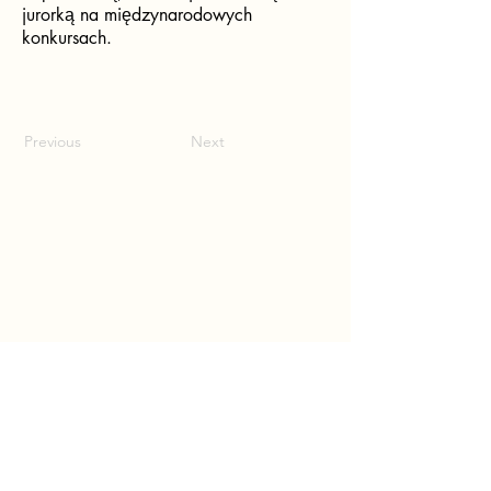
jurorką na międzynarodowych
konkursach.
Previous
Next
Trzeci Konkurs Pieśni im.
Bolko von Hochberga
2026