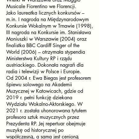
Musicale Fiorentino we Florencji.
Jako laureatka licznych konkursów –
m.in. I nagroda na Międzynarodowym
Konkursie Wokalnym w Trnawie (1998),
III nagroda na Konkursie im. Stanisława
Moniuszki w Warszawie (2004) oraz
finalistka BBC Cardiff Singer of the
World (2006) – otrzymała stypendia
Ministerstwa Kultury RP i rządu
austriackiego. Dokonała nagrań dla
radia i telewizji w Polsce i Europie.
Od 2004 r. Ewa Biegas jest profesorem
śpiewu solowego na Akademii
Muzycznej w Katowicach, gdzie od
2019 r. pełni funkcję dziekana
Wydziału Wokalno-Aktorskiego. W
2021 r. została uhonorowana tytułem
profesora sztuk muzycznych przez
Prezydenta RP. Jej repertuar obejmuje
muzykę od historycznej po
współczesną, a sama jest cenioną