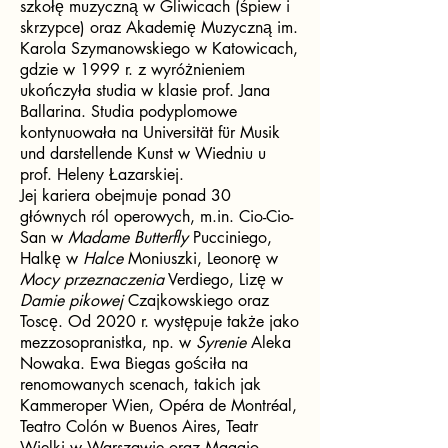
szkołę muzyczną w Gliwicach (śpiew i
skrzypce) oraz Akademię Muzyczną im.
Karola Szymanowskiego w Katowicach,
gdzie w 1999 r. z wyróżnieniem
ukończyła studia w klasie prof. Jana
Ballarina. Studia podyplomowe
kontynuowała na Universität für Musik
und darstellende Kunst w Wiedniu u
prof. Heleny Łazarskiej.
Jej kariera obejmuje ponad 30
głównych ról operowych, m.in. Cio-Cio-
San w
Madame Butterfly
Pucciniego,
Halkę w
Halce
Moniuszki, Leonorę w
Mocy przeznaczenia
Verdiego, Lizę w
Damie pikowej
Czajkowskiego oraz
Toscę. Od 2020 r. występuje także jako
mezzosopranistka, np. w
Syrenie
Aleka
Nowaka. Ewa Biegas gościła na
renomowanych scenach, takich jak
Kammeroper Wien, Opéra de Montréal,
Teatro Colón w Buenos Aires, Teatr
Wielki w Warszawie oraz Maggio