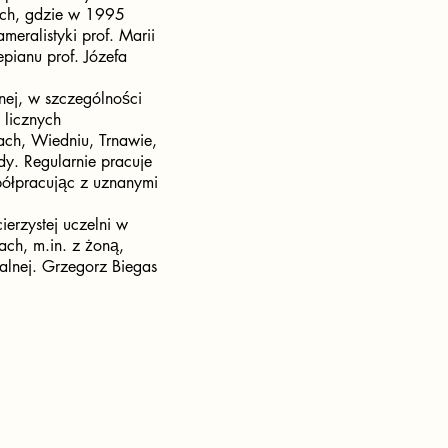
ch, gdzie w 1995
meralistyki prof. Marii
pianu prof. Józefa
nej, w szczególności
 licznych
ch, Wiedniu, Trnawie,
dy. Regularnie pracuje
półpracując z uznanymi
ierzystej uczelni w
ach, m.in. z żoną,
ralnej. Grzegorz Biegas