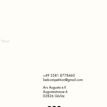
Next
+49 3581 8778460
liedcompetition@gmail.com
Ars Augusta e.V.
Augustastrasse 6
02826 Görlitz