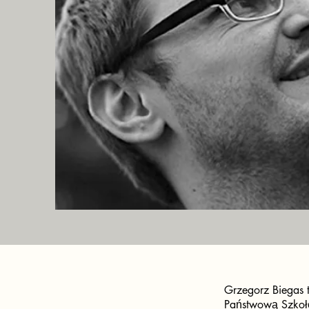
Grzegorz Biegas 
Państwową Szkołę