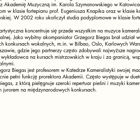
z Akademię Muzyczną im. Karola Szymanowskiego w Katowica
om w klasie fortepianu prof. Eugeniusza Knapika oraz w klasie ka
skiej. W 2002 roku ukończył studia podyplomowe w klasie forte
artystyczna koncentruje się przede wszystkim na muzyce kameral
kalnej. Jako wybitny akompaniator Grzegorz Biegas brał udział w
 konkursach wokalnych, m.in. w Bilbao, Oslo, Karlowych Wara
szawie, gdzie jego partnerzy często zdobywali najwyższe nagro
i wykładowca na kursach mistrzowskich w kraju i za granicą, ws
lnymi.
gorz Biegas jest profesorem w Katedrze Kameralistyki swojej mac
nie pełni funkcję prorektora Akademii. Często występuje w duet
iegas, z którą pielęgnuje szeroki repertuar pieśni i muzyki kame
m jurorem na międzynarodowych konkursach.