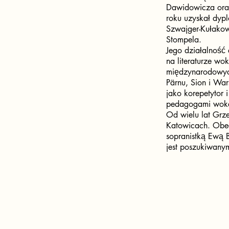
Dawidowicza ora
roku uzyskał dypl
Szwajger-Kułakow
Stompela.
Jego działalność 
na literaturze wo
międzynarodowych
Pärnu, Sion i War
jako korepetytor 
pedagogami woka
Od wielu lat Grze
Katowicach. Obec
sopranistką Ewą B
jest poszukiwany