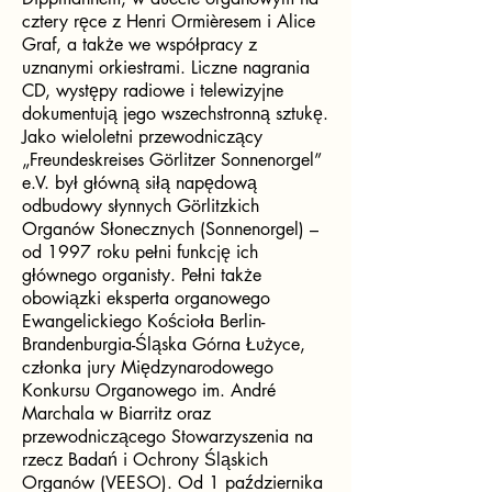
cztery ręce z Henri Ormièresem i Alice
Graf, a także we współpracy z
uznanymi orkiestrami. Liczne nagrania
CD, występy radiowe i telewizyjne
dokumentują jego wszechstronną sztukę.
Jako wieloletni przewodniczący
„Freundeskreises Görlitzer Sonnenorgel”
e.V. był główną siłą napędową
odbudowy słynnych Görlitzkich
Organów Słonecznych (Sonnenorgel) –
od 1997 roku pełni funkcję ich
głównego organisty. Pełni także
obowiązki eksperta organowego
Ewangelickiego Kościoła Berlin-
Brandenburgia-Śląska Górna Łużyce,
członka jury Międzynarodowego
Konkursu Organowego im. André
Marchala w Biarritz oraz
przewodniczącego Stowarzyszenia na
rzecz Badań i Ochrony Śląskich
Organów (VEESO). Od 1 października