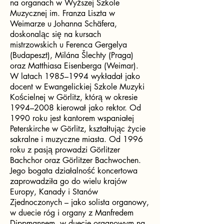
na organach w Wyższej Szkole
Muzycznej im. Franza Liszta w
Weimarze u Johanna Schäfera,
doskonaląc się na kursach
mistrzowskich u Ferenca Gergelya
(Budapeszt), Milána Šlechty (Praga)
oraz Matthiasa Eisenberga (Weimar).
W latach 1985–1994 wykładał jako
docent w Ewangelickiej Szkole Muzyki
Kościelnej w Görlitz, którą w okresie
1994–2008 kierował jako rektor. Od
1990 roku jest kantorem wspaniałej
Peterskirche w Görlitz, kształtując życie
sakralne i muzyczne miasta. Od 1996
roku z pasją prowadzi Görlitzer
Bachchor oraz Görlitzer Bachwochen.
Jego bogata działalność koncertowa
zaprowadziła go do wielu krajów
Europy, Kanady i Stanów
Zjednoczonych – jako solista organowy,
w duecie róg i organy z Manfredem
Dippmannem, w duecie organowym na