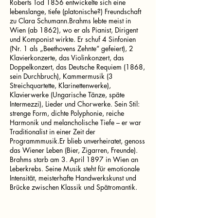
Roberts Tod 1856 entwickelte sich eine
lebenslange, tiefe (platonische?) Freundschaft
zu Clara Schumann.Brahms lebte meist in
Wien (ab 1862), wo er als Pianist, Dirigent
und Komponist wirkte. Er schuf 4 Sinfonien
(Nr. 1 als „Beethovens Zehnte“ gefeiert), 2
Klavierkonzerte, das Violinkonzert, das
Doppelkonzert, das Deutsche Requiem (1868,
sein Durchbruch), Kammermusik (3
Streichquartette, Klarinettenwerke),
Klavierwerke (Ungarische Tänze, späte
Intermezzi), Lieder und Chorwerke. Sein Stil:
strenge Form, dichte Polyphonie, reiche
Harmonik und melancholische Tiefe – er war
Traditionalist in einer Zeit der
Programmmusik.Er blieb unverheiratet, genoss
das Wiener Leben (Bier, Zigarren, Freunde).
Brahms starb am 3. April 1897 in Wien an
Leberkrebs. Seine Musik steht für emotionale
Intensität, meisterhafte Handwerkskunst und
Brücke zwischen Klassik und Spätromantik.