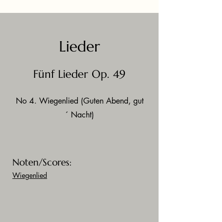
Lieder
Fünf Lieder Op. 49
No 4. Wiegenlied (Guten Abend, gut
´ Nacht)
Noten/Scores:
Wiegenlied