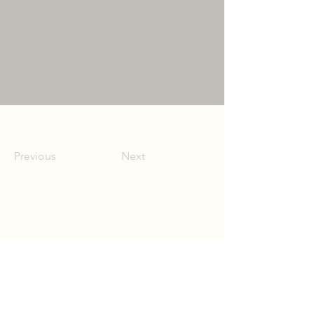
Previous
Next
Trzeci Konkurs Pieśni im.
Bolko von Hochberga