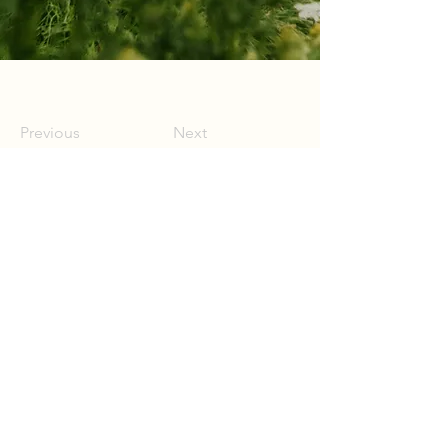
Previous
Next
Trzeci Konkurs Pieśni im.
Bolko von Hochberga
2026