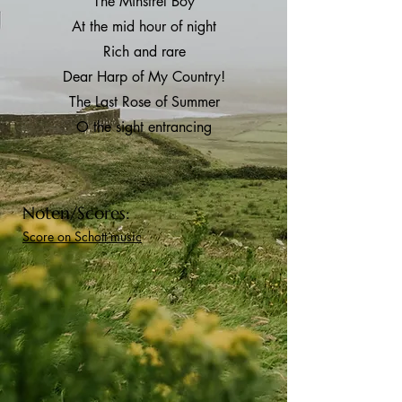
The Minstrel Boy
At the mid hour of night
Rich and rare
Dear Harp of My Country!
The Last Rose of Summer
O the sight entrancing
Noten/Scores:
Score on Schott music