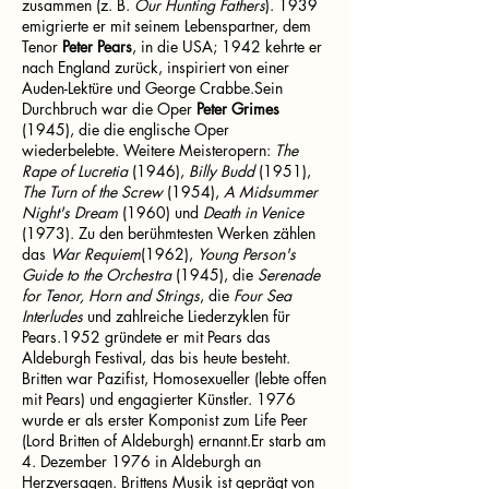
zusammen (z. B.
Our Hunting Fathers
). 1939
emigrierte er mit seinem Lebenspartner, dem
Tenor
Peter Pears
, in die USA; 1942 kehrte er
nach England zurück, inspiriert von einer
Auden-Lektüre und George Crabbe.Sein
Durchbruch war die Oper
Peter Grimes
(1945), die die englische Oper
wiederbelebte. Weitere Meisteropern:
The
Rape of Lucretia
(1946),
Billy Budd
(1951),
The Turn of the Screw
(1954),
A Midsummer
Night's Dream
(1960) und
Death in Venice
(1973). Zu den berühmtesten Werken zählen
das
War Requiem
(1962),
Young Person's
Guide to the Orchestra
(1945), die
Serenade
for Tenor, Horn and Strings
, die
Four Sea
Interludes
und zahlreiche Liederzyklen für
Pears.1952 gründete er mit Pears das
Aldeburgh Festival, das bis heute besteht.
Britten war Pazifist, Homosexueller (lebte offen
mit Pears) und engagierter Künstler. 1976
wurde er als erster Komponist zum Life Peer
(Lord Britten of Aldeburgh) ernannt.Er starb am
4. Dezember 1976 in Aldeburgh an
Herzversagen. Brittens Musik ist geprägt von