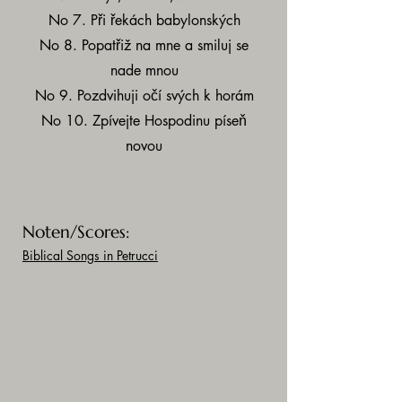
No 7. Při řekách babylonských
No 8. Popatřiž na mne a smiluj se
nade mnou
No 9. Pozdvihuji očí svých k horám
No 10. Zpívejte Hospodinu píseň
novou
Noten/Scores:
Biblical Songs in Petrucci