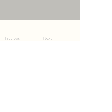
Previous
Next
Trzeci Konkurs Pieśni im.
Bolko von Hochberga
2026