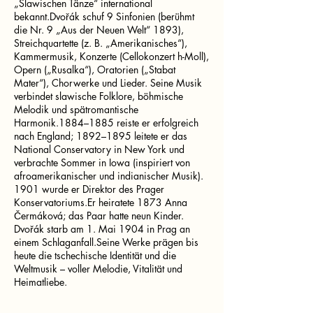
„Slawischen Tänze“ international
bekannt.Dvořák schuf 9 Sinfonien (berühmt
die Nr. 9 „Aus der Neuen Welt“ 1893),
Streichquartette (z. B. „Amerikanisches“),
Kammermusik, Konzerte (Cellokonzert h-Moll),
Opern („Rusalka“), Oratorien („Stabat
Mater“), Chorwerke und Lieder. Seine Musik
verbindet slawische Folklore, böhmische
Melodik und spätromantische
Harmonik.1884–1885 reiste er erfolgreich
nach England; 1892–1895 leitete er das
National Conservatory in New York und
verbrachte Sommer in Iowa (inspiriert von
afroamerikanischer und indianischer Musik).
1901 wurde er Direktor des Prager
Konservatoriums.Er heiratete 1873 Anna
Čermáková; das Paar hatte neun Kinder.
Dvořák starb am 1. Mai 1904 in Prag an
einem Schlaganfall.Seine Werke prägen bis
heute die tschechische Identität und die
Weltmusik – voller Melodie, Vitalität und
Heimatliebe.