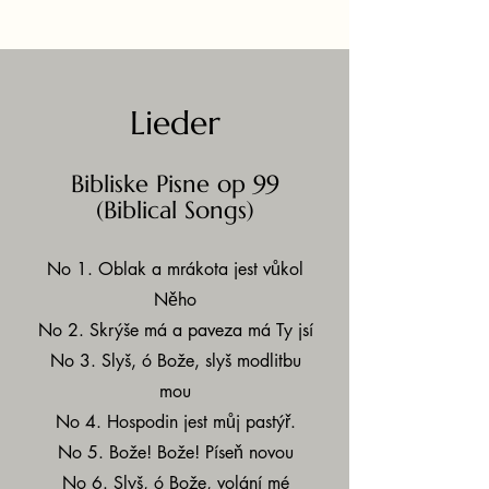
Lieder
Bibliske Pisne op 99
(Biblical Songs)
No 1. Oblak a mrákota jest vůkol
Něho
No 2. Skrýše má a paveza má Ty jsí
No 3. Slyš, ó Bože, slyš modlitbu
mou
No 4. Hospodin jest můj pastýř.
No 5. Bože! Bože! Píseň novou
No 6. Slyš, ó Bože, volání mé