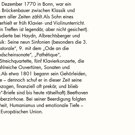
 Dezember 1770 in Bonn, war ein
ls Brückenbauer zwischen Klassik und
rn aller Zeiten zählt.Als Sohn eines
hielt er früh Klavier- und Violinunterricht.
Treffen ist legendär, aber nicht gesichert).
udierte bei Haydn, Albrechtsberger und
sik: Seine neun Sinfonien (besonders die 3.
Pastorale“, 9. mit dem „Ode an die
dscheinsonate“, „Pathétique“,
reichquartette, fünf Klavierkonzerte, die
hlreiche Ouvertüren, Sonaten und
e.Ab etwa 1801 begann sein Gehörleiden,
e – dennoch schuf er in dieser Zeit seine
ogen, finanziell oft prekär, und blieb
“-Briefe sind bis heute rätselhaft).Beethoven
rzirrhose. Bei seiner Beerdigung folgten
iheit, Humanismus und emotionale Tiefe –
r Europäischen Union.