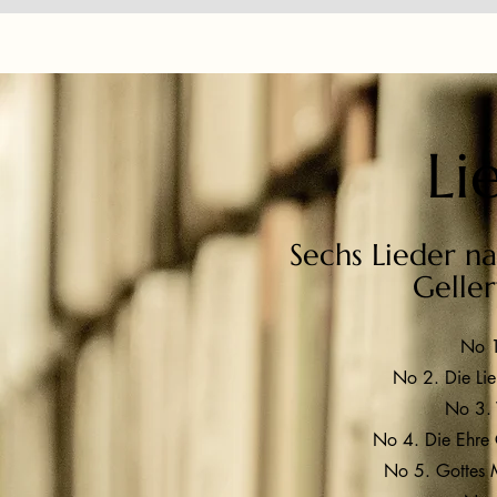
Li
Sechs Lieder n
Geller
No 1
No 2. Die Li
No 3.
No 4. Die Ehre 
No 5. Gottes M