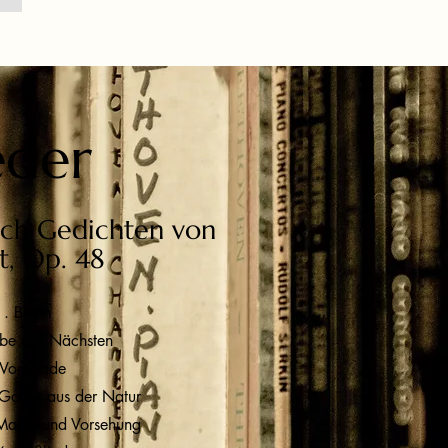
eder
ach Gedichten von
t, Op. 48
. Bitten
ebe des Nächsten
 Vom Tode
Gottes aus der Natur
acht und Vorsehung