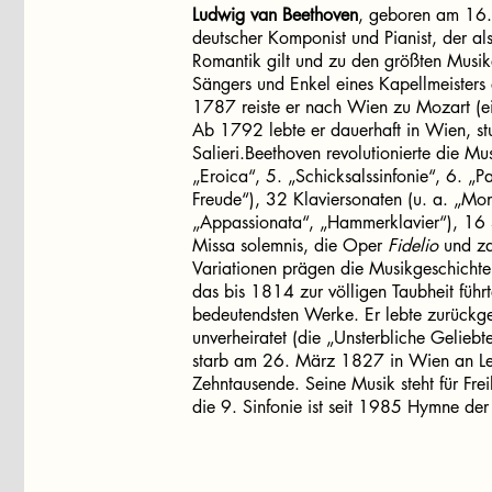
Ludwig van Beethoven
, geboren am 16.
deutscher Komponist und Pianist, der a
Romantik gilt und zu den größten Musike
Sängers und Enkel eines Kapellmeisters er
1787 reiste er nach Wien zu Mozart (ein 
Ab 1792 lebte er dauerhaft in Wien, st
Salieri.Beethoven revolutionierte die Mu
„Eroica“, 5. „Schicksalssinfonie“, 6. „
Freude“), 32 Klaviersonaten (u. a. „Mon
„Appassionata“, „Hammerklavier“), 16 St
Missa solemnis, die Oper
Fidelio
und za
Variationen prägen die Musikgeschicht
das bis 1814 zur völligen Taubheit führt
bedeutendsten Werke. Er lebte zurückgez
unverheiratet (die „Unsterbliche Geliebte
starb am 26. März 1827 in Wien an Lebe
Zehntausende. Seine Musik steht für Fre
die 9. Sinfonie ist seit 1985 Hymne de