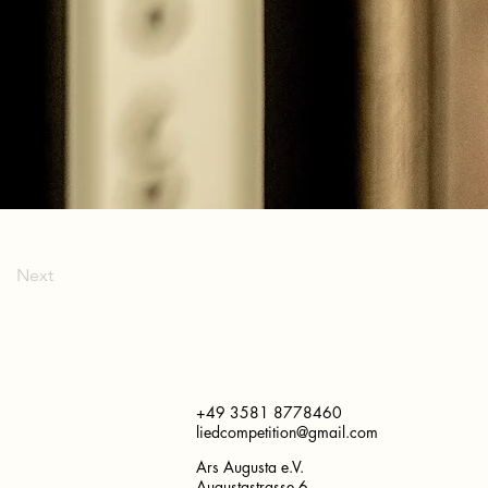
Next
+49 3581 8778460
liedcompetition@gmail.com
Ars Augusta e.V.
Augustastrasse 6