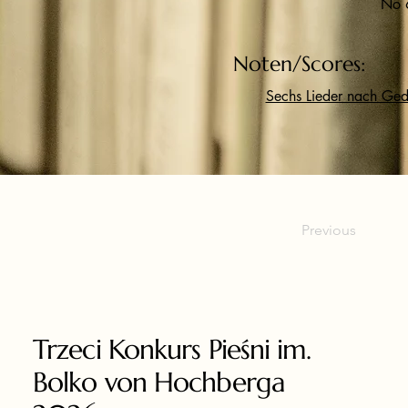
No 6
Noten/Scores:
Sechs Lieder nach Ged
Previous
Trzeci Konkurs Pieśni im.
Bolko von Hochberga