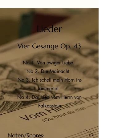
Lieder
Vier Gesänge Op. 43
No 1. Von ewiger Liebe
No 2. Die Mainacht
No 3. Ich schell mein Horn ins
Jammertal
No 4. Das Lied vom Herrn von
Falkenstein
Noten/Scores: