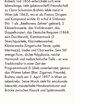
Roberts Tod 1856 entwickelte sich eine
lebenslange, tiefe (platonische?) Freundschaft
zu Clara Schumann.Brahms lebte meist in
Wien (ab 1862), wo er als Pianist, Dirigent
und Komponist wirkte. Er schuf 4 Sinfonien
(Nr. 1 als „Beethovens Zehnte“ gefeiert), 2
Klavierkonzerte, das Violinkonzert, das
Doppelkonzert, das Deutsche Requiem (1868,
sein Durchbruch), Kammermusik (3
Streichquartette, Klarinettenwerke),
Klavierwerke (Ungarische Tänze, späte
Intermezzi), Lieder und Chorwerke. Sein Stil:
strenge Form, dichte Polyphonie, reiche
Harmonik und melancholische Tiefe – er war
Traditionalist in einer Zeit der
Programmmusik.Er blieb unverheiratet, genoss
das Wiener Leben (Bier, Zigarren, Freunde).
Brahms starb am 3. April 1897 in Wien an
Leberkrebs. Seine Musik steht für emotionale
Intensität, meisterhafte Handwerkskunst und
Brücke zwischen Klassik und Spätromantik.