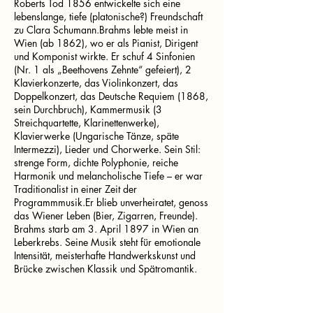
Roberts Tod 1856 entwickelte sich eine
lebenslange, tiefe (platonische?) Freundschaft
zu Clara Schumann.Brahms lebte meist in
Wien (ab 1862), wo er als Pianist, Dirigent
und Komponist wirkte. Er schuf 4 Sinfonien
(Nr. 1 als „Beethovens Zehnte“ gefeiert), 2
Klavierkonzerte, das Violinkonzert, das
Doppelkonzert, das Deutsche Requiem (1868,
sein Durchbruch), Kammermusik (3
Streichquartette, Klarinettenwerke),
Klavierwerke (Ungarische Tänze, späte
Intermezzi), Lieder und Chorwerke. Sein Stil:
strenge Form, dichte Polyphonie, reiche
Harmonik und melancholische Tiefe – er war
Traditionalist in einer Zeit der
Programmmusik.Er blieb unverheiratet, genoss
das Wiener Leben (Bier, Zigarren, Freunde).
Brahms starb am 3. April 1897 in Wien an
Leberkrebs. Seine Musik steht für emotionale
Intensität, meisterhafte Handwerkskunst und
Brücke zwischen Klassik und Spätromantik.