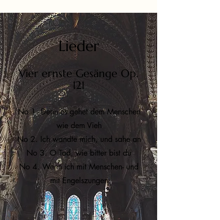
Lieder
Vier ernste Gesänge Op.
121
No 1. Denn es gehet dem Menschen
wie dem Vieh
No 2. Ich wandte mich, und sahe an
No 3. O Tod, wie bitter bist du
No 4. Wenn ich mit Menschen- und
mit Engelszungen