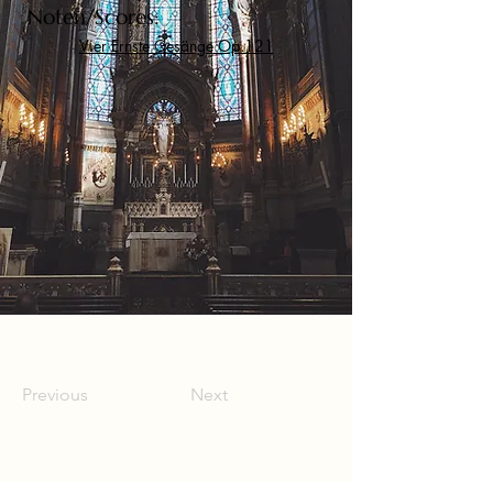
Noten/Scores:
Vier Ernste Gesänge
Op.121
Previous
Next