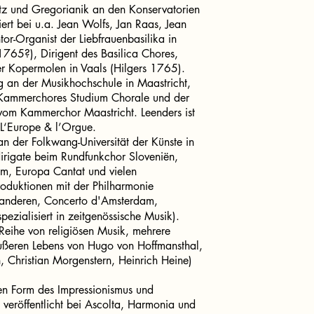
tz und Gregorianik an den Konservatorien
iert bei u.a. Jean Wolfs, Jan Raas, Jean
tor-Organist der Liebfrauenbasilika in
765?), Dirigent des Basilica Chores,
der Kopermolen in Vaals (Hilgers 1765).
ng an der Musikhochschule in Maastricht,
en Kammerchores Studium Chorale und der
vom Kammerchor Maastricht. Leenders ist
s L‘Europe & l’Orgue.
 an der Folkwang-Universität der Künste in
rigate beim Rundfunkchor Sloveniën,
, Europa Cantat und vielen
oduktionen mit der Philharmonie
aanderen, Concerto d'Amsterdam,
ezialisiert in zeitgenössische Musik).
Reihe von religiösen Musik, mehrere
Äußeren Lebens von Hugo von Hoffmansthal,
n, Christian Morgenstern, Heinrich Heine)
chen Form des Impressionismus und
veröffentlicht bei Ascolta, Harmonia und