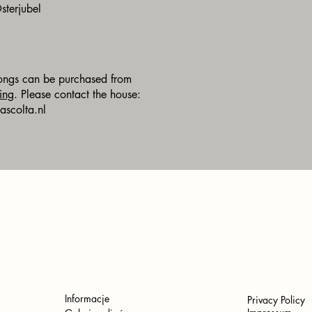
sterjubel
songs can be purchased from
ing
. Please contact the house:
ascolta.nl
Informacje
Privacy Policy