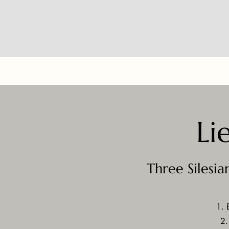
Li
Three Silesia
1. 
2.