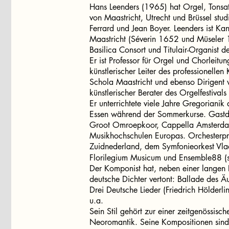
Hans Leenders (1965) hat Orgel, Tonsa
von Maastricht, Utrecht und Brüssel stud
Ferrard und Jean Boyer. Leenders ist Kan
Maastricht (Séverin 1652 und Müseler 1
Basilica Consort und Titulair-Organist 
Er ist Professor für Orgel und Chorleitu
künstlerischer Leiter des professionell
Schola Maastricht und ebenso Dirigent 
künstlerischer Berater des Orgelfestival
Er unterrichtete viele Jahre Gregorianik
Essen während der Sommerkurse. Gastdi
Groot Omroepkoor, Cappella Amsterdam
Musikhochschulen Europas. Orchesterpr
Zuidnederland, dem Symfonieorkest Vl
Florilegium Musicum und Ensemble88 (sp
Der Komponist hat, neben einer langen 
deutsche Dichter vertont: Ballade des 
Drei Deutsche Lieder (Friedrich Hölderli
u.a.
Sein Stil gehört zur einer zeitgenössis
Neoromantik. Seine Kompositionen sind 