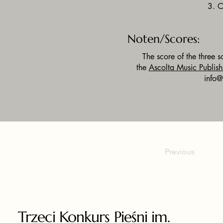
3. O
Noten/Scores:
The score of the three 
the
Ascolta Music Publish
info@
Previous
Trzeci Konkurs Pieśni im.