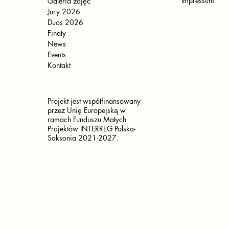
Impressum
Galeria zdjęć
Jury 2026
Duos 2026
Finały
News
Events
Kontakt
Projekt jest współfinansowany
przez Unię Europejską w
ramach Funduszu Małych
Projektów INTERREG Polska-
Saksonia 2021-2027.