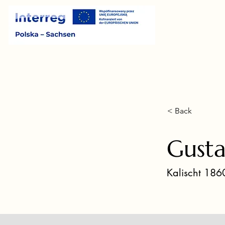
< Back
Gust
Kalischt 186