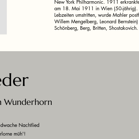
New York Philharmonic. 1911 erkrankte 
am 18. Mai 1911 in Wien (50-jährig). 
Lebzeiten umstritten, wurde Mahler post
Willem Mengelberg, Leonard Bernstein)
Schönberg, Berg, Britten, Shostakovich.
eder
n Wunderhorn
ildwache Nachtlied
rlorne müh'!