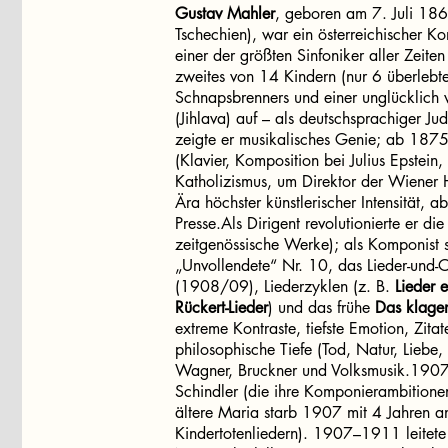
Gustav Mahler
, geboren am 7. Juli 186
Tschechien), war ein österreichischer K
einer der größten Sinfoniker aller Zeit
zweites von 14 Kindern (nur 6 überlebte
Schnapsbrenners und einer unglücklich v
(Jihlava) auf – als deutschsprachiger Ju
zeigte er musikalisches Genie; ab 1875
(Klavier, Komposition bei Julius Epstein
Katholizismus, um Direktor der Wiene
Ära höchster künstlerischer Intensität, a
Presse.Als Dirigent revolutionierte er 
zeitgenössische Werke); als Komponist s
„Unvollendete“ Nr. 10, das Lieder-und
(1908/09), Liederzyklen (z. B.
Lieder 
Rückert-Lieder
) und das frühe
Das klage
extreme Kontraste, tiefste Emotion, Zita
philosophische Tiefe (Tod, Natur, Liebe,
Wagner, Bruckner und Volksmusik.1907 
Schindler (die ihre Komponierambitionen
ältere Maria starb 1907 mit 4 Jahren an
Kindertotenliedern). 1907–1911 leitet