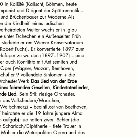
0 in Kaliště (Kalischt, Böhmen, heute
omponist und Dirigent der Spätromantik –
en und Brückenbauer zur Moderne.Als
n die Kindheit) eines jüdischen
erheirateten Mutter wuchs er in Iglau
de unter Tschechen ein Außenseiter. Früh
 studierte er am Wiener Konservatorium
, Robert Fuchs). Er konvertierte 1897 zum
r Hofoper zu werden (1897–1907) – eine
ber auch Konflikte mit Antisemiten und
die Oper (Wagner, Mozart, Beethoven,
chuf er 9 vollendete Sinfonien + die
-Orchester-Werk
Das Lied von der Erde
eines fahrenden Gesellen
,
Kindertotenlieder
,
nde Lied
. Sein Stil: riesige Orchester,
te aus Volksliedern/Märschen,
 Weltschmerz) – beeinflusst von Beethoven,
heiratete er die 19 Jahre jüngere Alma
 aufgab); sie hatten zwei Töchter (die
 Scharlach/Diphtherie – tiefe Trauer in
e Mahler die Metropolitan Opera und das