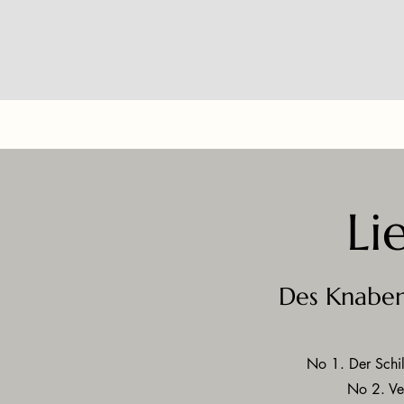
Li
Des Knabe
No 1. Der Sch
No 2. Ve