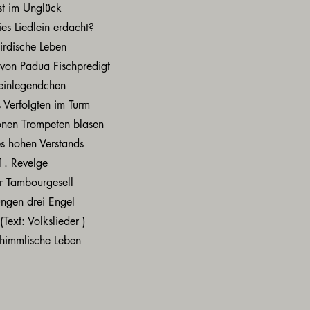
st im Unglück
es Liedlein erdacht?
irdische Leben
 von Padua Fischpredigt
einlegendchen
 Verfolgten im Turm
önen Trompeten blasen
s hohen Verstands
. Revelge
 Tambourgesell
ungen drei Engel
(Text: Volkslieder )
himmlische Leben