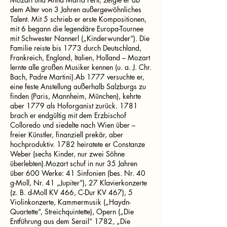
dem Alter von 3 Jahren außergewöhnliches
Talent. Mit 5 schrieb er erste Kompositionen,
mit 6 begann die legendäre Europa-Tournee
mit Schwester Nannerl („Kinderwunder“). Die
Familie reiste bis 1773 durch Deutschland,
Frankreich, England, Italien, Holland – Mozart
lernte alle großen Musiker kennen (u. a. J. Chr.
Bach, Padre Martini).Ab 1777 versuchte er,
eine feste Anstellung außerhalb Salzburgs zu
finden (Paris, Mannheim, München), kehrte
aber 1779 als Hoforganist zurück. 1781
brach er endgültig mit dem Erzbischof
Colloredo und siedelte nach Wien über –
freier Künstler, finanziell prekär, aber
hochproduktiv. 1782 heiratete er Constanze
Weber (sechs Kinder, nur zwei Söhne
überlebten).Mozart schuf in nur 35 Jahren
über 600 Werke: 41 Sinfonien (bes. Nr. 40
g-Moll, Nr. 41 „Jupiter“), 27 Klavierkonzerte
(z. B. d-Moll KV 466, C-Dur KV 467), 5
Violinkonzerte, Kammermusik („Haydn-
Quartette“, Streichquintette), Opern („Die
Entführung aus dem Serail“ 1782, „Die