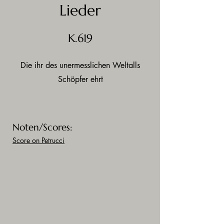
Lieder
K.619
Die ihr des unermesslichen Weltalls
Schöpfer ehrt
Noten/Scores:
Score on Petrucci