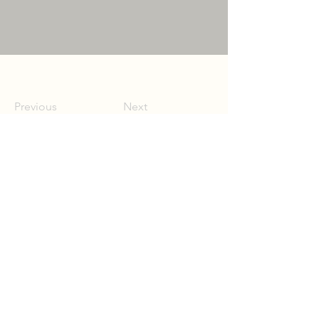
Previous
Next
Trzeci Konkurs Pieśni im.
Bolko von Hochberga
2026