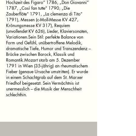
Hochzeit des Figaro“ 1786, „Don Giovanni“
1787, „Così fan tutte“ 1790, „Die
Zauberflöte“ 1791, „La clemenza di Tito“
1791), Messen (c-Moll-Messe KV 427,
Krönungsmesse KV 317), Requiem
(unvollendet KV 626), Lieder, Klaviersonaten,
Variationen.Sein Stil: perfekte Balance von
Form und Gefühl, unübertroffene Melodik,
dramatische Tiefe, Humor und Transzendenz –
Brücke zwischen Barock, Klassik und
Romantik.Mozart starb am 5. Dezember
1791 in Wien (35-jährig) an rheumatischem
Fieber (genaue Ursache umstritten). Er wurde
in einem Schachtgrab auf dem St. Marxer
Friedhof beigesetzt. Sein Vermächtnis ist
unermesslich – die Musik der Menschheit
schlechthin.