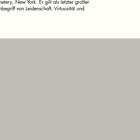
etery, New York. Er gilt als letzter großer
nbegriff von Leidenschaft, Virtuosität und