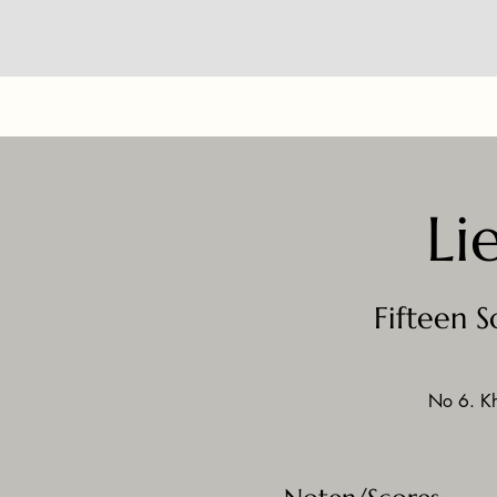
Li
Fifteen 
No 6. Kh