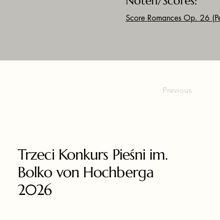
Noten/Scores:
Score Romances Op. 26 (Pe
Previous
Trzeci Konkurs Pieśni im.
Bolko von Hochberga
2026