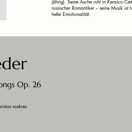
jährig). Seine Asche ruht in Kensico Cem
russischer Romantiker – seine Musik ist I
tiefer Emotionalität.
eder
Songs Op. 26
ristos voskres