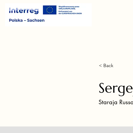
< Back
Serg
Staraja Russa