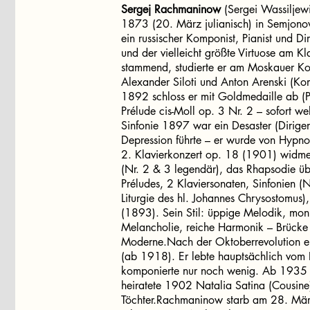
Sergej Rachmaninow
(Sergei Wassiljew
1873 (20. März julianisch) in Semjo
ein russischer Komponist, Pianist und Di
und der vielleicht größte Virtuose am Kl
stammend, studierte er am Moskauer Kon
Alexander Siloti und Anton Arenski (Kom
1892 schloss er mit Goldmedaille ab (P
Prélude cis-Moll op. 3 Nr. 2 – sofort we
Sinfonie 1897 war ein Desaster (Dirige
Depression führte – er wurde von Hypno
2. Klavierkonzert op. 18 (1901) widme
(Nr. 2 & 3 legendär), das Rhapsodie ü
Préludes, 2 Klaviersonaten, Sinfonien 
Liturgie des hl. Johannes Chrysostomus
(1893). Sein Stil: üppige Melodik, monu
Melancholie, reiche Harmonik – Brücke
Moderne.Nach der Oktoberrevolution em
(ab 1918). Er lebte hauptsächlich vom K
komponierte nur noch wenig. Ab 1935 woh
heiratete 1902 Natalia Satina (Cousine
Töchter.Rachmaninow starb am 28. März