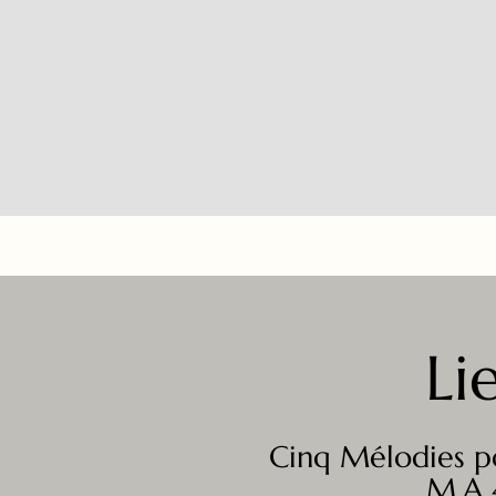
Li
Cinq Mélodies p
M.A 4