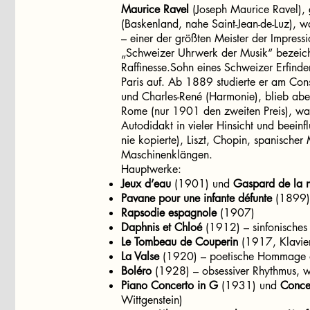
Maurice Ravel
(Joseph Maurice Ravel),
(Baskenland, nahe Saint-Jean-de-Luz), w
– einer der größten Meister der Impress
„Schweizer Uhrwerk der Musik“ bezeich
Raffinesse.Sohn eines Schweizer Erfinde
Paris auf. Ab 1889 studierte er am Con
und Charles-René (Harmonie), blieb abe
Rome (nur 1901 den zweiten Preis), was 
Autodidakt in vieler Hinsicht und beein
nie kopierte), Liszt, Chopin, spanischer
Maschinenklängen.
Hauptwerke:
Jeux d’eau
(1901) und
Gaspard de la n
Pavane pour une infante défunte
(1899)
Rapsodie espagnole
(1907)
Daphnis et Chloé
(1912) – sinfonisches 
Le Tombeau de Couperin
(1917, Klavier
La Valse
(1920) – poetische Hommage
Boléro
(1928) – obsessiver Rhythmus, w
Piano Concerto in G
(1931) und
Conce
Wittgenstein)