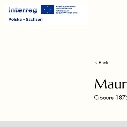
< Back
Mauri
Ciboure 1875