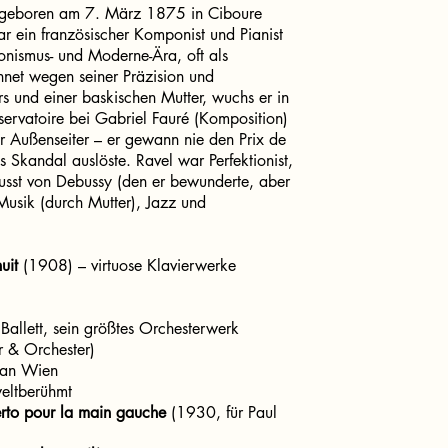
 geboren am 7. März 1875 in Ciboure
ar ein französischer Komponist und Pianist
ionismus- und Moderne-Ära, oft als
net wegen seiner Präzision und
rs und einer baskischen Mutter, wuchs er in
servatoire bei Gabriel Fauré (Komposition)
r Außenseiter – er gewann nie den Prix de
Skandal auslöste. Ravel war Perfektionist,
flusst von Debussy (den er bewunderte, aber
 Musik (durch Mutter), Jazz und
uit
(1908) – virtuose Klavierwerke
Ballett, sein größtes Orchesterwerk
 & Orchester)
 an Wien
eltberühmt
rto pour la main gauche
(1930, für Paul