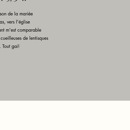
on de la mariée
s, vers l'église
nt m'est comparable
ueilleuses de lentisques
 Tout gai!