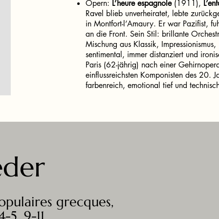
Opern:
L’heure espagnole
(1911),
L’enf
Ravel blieb unverheiratet, lebte zurückg
in Montfort-l’Amaury. Er war Pazifist, f
an die Front. Sein Stil: brillante Orches
Mischung aus Klassik, Impressionismus,
sentimental, immer distanziert und iro
Paris (62-jährig) nach einer Gehirnoperat
einflussreichsten Komponisten des 20. Ja
farbenreich, emotional tief und technisch
eder
opulaires grecques,
-5, 9-11