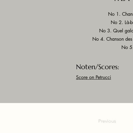
No 1. Chans
No 2. Là-ba
No 3. Quel gala
No 4. Chanson des c
No 5.
Noten/Scores:
Score on Petrucci
Previous