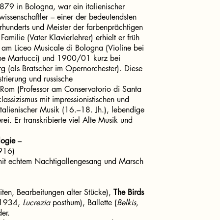
879 in Bologna, war ein italienischer
wissenschaftler – einer der bedeutendsten
hrhunderts und Meister der farbenprächtigen
milie (Vater Klavierlehrer) erhielt er früh
te am Liceo Musicale di Bologna (Violine bei
ppe Martucci) und 1900/01 kurz bei
rg (als Bratscher im Opernorchester). Diese
trierung und russische
 Rom (Professor am Conservatorio di Santa
klassizismus mit impressionistischen und
talienischer Musik (16.–18. Jh.), lebendige
i. Er transkribierte viel Alte Musik und
logie
–
916)
it echtem Nachtigallengesang und Marsch
ten, Bearbeitungen alter Stücke),
The Birds
1934,
Lucrezia
posthum), Ballette (
Belkis,
er.