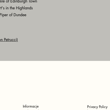
ile of Edinburgh Town
's in the Highlands
Piper of Dundee
n Petrucci)
Informacje
Privacy Policy