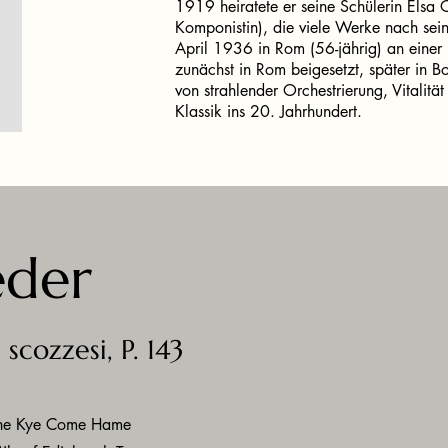
1919 heiratete er seine Schülerin Elsa 
Komponistin), die viele Werke nach sei
April 1936 in Rom (56-jährig) an einer H
zunächst in Rom beigesetzt, später in B
von strahlender Orchestrierung, Vitalitä
Klassik ins 20. Jahrhundert.
eder
scozzesi, P. 143
he Kye Come Hame