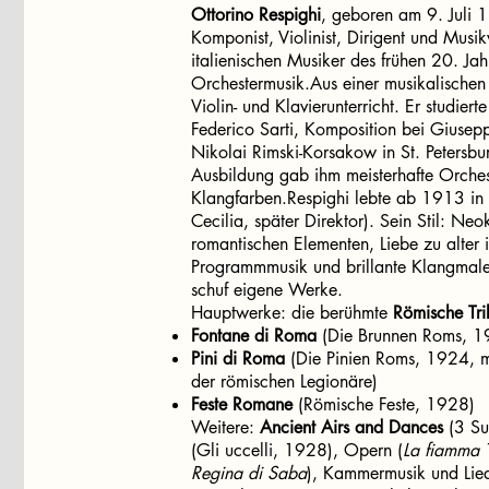
Ottorino Respighi
, geboren am 9. Juli 1
Komponist, Violinist, Dirigent und Musik
italienischen Musiker des frühen 20. Ja
Orchestermusik.Aus einer musikalischen Fa
Violin- und Klavierunterricht. Er studier
Federico Sarti, Komposition bei Giuse
Nikolai Rimski-Korsakow in St. Petersbu
Ausbildung gab ihm meisterhafte Orches
Klangfarben.Respighi lebte ab 1913 in
Cecilia, später Direktor). Sein Stil: Neo
romantischen Elementen, Liebe zu alter i
Programmmusik und brillante Klangmalere
schuf eigene Werke.
Hauptwerke: die berühmte
Römische Tri
Fontane di Roma
(Die Brunnen Roms, 1
Pini di Roma
(Die Pinien Roms, 1924, m
der römischen Legionäre)
Feste Romane
(Römische Feste, 1928)
Weitere:
Ancient Airs and Dances
(3 Sui
(Gli uccelli, 1928), Opern (
La fiamma
Regina di Saba
), Kammermusik und Lied