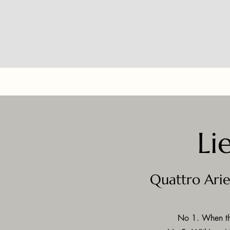
Li
Quattro Arie 
No 1. When t