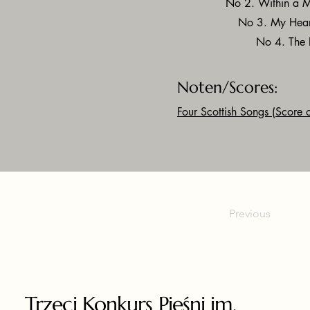
No 2. Within a M
No 3. My Heart
No 4. The 
Noten/Scores:
Four Scottish Songs
(Score o
Previous
Trzeci Konkurs Pieśni im.