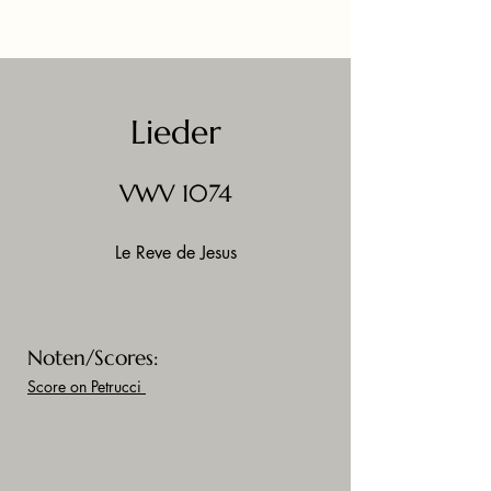
Lieder
VWV 1074
Le Reve de Jesus
Noten/Scores:
Score on Petrucci