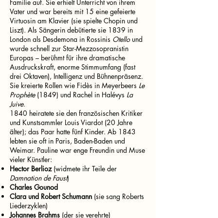
Familie auf. Sie erhielt Unterricht von ihrem
Vater und war bereits mit 15 eine gefeierte
Virtuosin am Klavier (sie spielte Chopin und
Liszt). Als Sängerin debütierte sie 1839 in
London als Desdemona in Rossinis
Otello
und
wurde schnell zur Star-Mezzosopranistin
Europas – berühmt für ihre dramatische
Ausdruckskraft, enorme Stimmumfang (fast
drei Oktaven), Intelligenz und Bühnenpräsenz.
Sie kreierte Rollen wie Fidès in Meyerbeers
Le
Prophète
(1849) und Rachel in Halévys
La
Juive
.
1840 heiratete sie den französischen Kritiker
und Kunstsammler Louis Viardot (20 Jahre
älter); das Paar hatte fünf Kinder. Ab 1843
lebten sie oft in Paris, Baden-Baden und
Weimar. Pauline war enge Freundin und Muse
vieler Künstler:
Hector Berlioz
(widmete ihr Teile der
Damnation de Faust
)
Charles Gounod
Clara und Robert Schumann
(sie sang Roberts
Liederzyklen)
Johannes Brahms
(der sie verehrte)