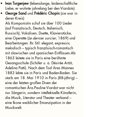
Ivan Turgenjew
(lebenslange, leidenschaftliche
Liebe; er wohnte jahrelang bei den Viardots)
George Sand
und
Frédéric Chopin
(sie war in
deren Kreis)
Als Komponistin schuf sie über 100 Lieder
(auf Französisch, Deutsch, Italienisch,
Russisch), Vokalisen, Duette, Klavierstücke,
eine Operette (
Le dernier sorcier
, 1869) und
Bearbeitungen. Ihr Stil: elegant, expressiv,
melodisch – typisch französisch-romantisch
mit slawischen und spanischen Einflüssen.Ab
1863 leitete sie in Paris eine berühmte
Gesangsschule (Schüler u. a. Désirée Artôt,
Adelina Patti). Nach dem Tod ihres Mannes
1883 lebte sie in Paris und Baden-Baden. Sie
starb am 18. Mai 1910 in Paris (88-jährig) –
eine der letzten großen Diven der
romantischen Ära.Pauline Viardot war nicht
nur Sängerin, sondern intellektuelle Künstlerin,
die Musik, Literatur und Theater verband –
eine Ikone weiblicher Emanzipation in der
Musikwelt.