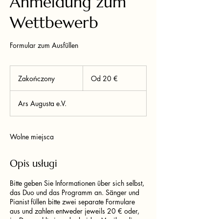
Anmeldung zum
Wettbewerb
Formular zum Ausfüllen
Od
20
Zakończony
Z
Od 20 €
euro
a
k
Ars Augusta e.V.
o
ń
c
z
Wolne miejsca
o
n
Opis usługi
y
Bitte geben Sie Informationen über sich selbst,
das Duo und das Programm an. Sänger und
Pianist füllen bitte zwei separate Formulare
aus und zahlen entweder jeweils 20 € oder,