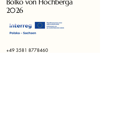
Bolko von Hochberga
2026
+49 3581 8778460
liedcompetition@gmail.com
Ars Augusta e.V.
Augustastrasse 6
02826 Görlitz
Zaloguj się
© 2026 Ars Augusta e.V.