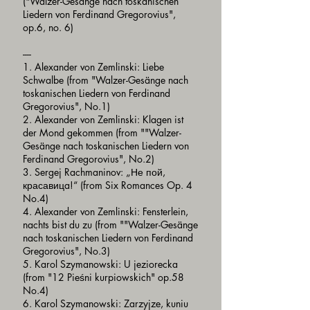
("Walzer-Gesänge nach toskanischen
Liedern von Ferdinand Gregorovius",
op.6, no. 6)
----
1. Alexander von Zemlinski: Liebe
Schwalbe (from "Walzer-Gesänge nach
toskanischen Liedern von Ferdinand
Gregorovius", No.1)
2. Alexander von Zemlinski: Klagen ist
der Mond gekommen (from ""Walzer-
Gesänge nach toskanischen Liedern von
Ferdinand Gregorovius", No.2)
3. Sergej Rachmaninov: „Не пой,
красавицa!“ (from Six Romances Op. 4
No.4)
4. Alexander von Zemlinski: Fensterlein,
nachts bist du zu (from ""Walzer-Gesänge
nach toskanischen Liedern von Ferdinand
Gregorovius", No.3)
5. Karol Szymanowski: U jeziorecka
(from "12 Pieśni kurpiowskich" op.58
No.4)
6. Karol Szymanowski: Zarzyjze, kuniu