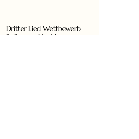
Dritter Lied Wettbewerb
Bolko von Hochberg
2026
+49 3581 8778460
liedcompetition@gmail.com
Ars Augusta e.V.
Augustastrasse 6
02826 Görlitz